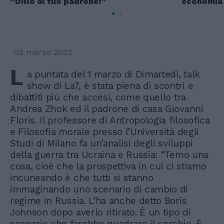
“Dillo al tuo padrone!”
economia
02 marzo 2022
L
a puntata del 1 marzo di Dimartedì, talk
show di La7, è stata piena di scontri e
dibattiti più che accesi, come quello tra
Andrea Zhok ed il padrone di casa Giovanni
Floris. Il professore di Antropologia filosofica
e Filosofia morale presso l’Università degli
Studi di Milano fa un’analisi degli sviluppi
della guerra tra Ucraina e Russia: “Temo una
cosa, cioè che la prospettiva in cui ci stiamo
incuneando è che tutti si stanno
immaginando uno scenario di cambio di
regime in Russia. L’ha anche detto Boris
Johnson dopo averlo ritirato. È un tipo di
scenario che farebbe quadrare il cerchio. È