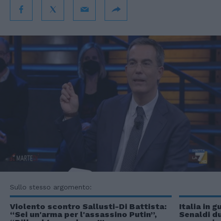
Sullo stesso argomento:
Violento scontro Sallusti-Di Battista:
Italia in 
“Sei un'arma per l'assassino Putin”,
Senaldi du