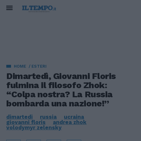
HOME
ESTERI
Dimartedì, Giovanni Floris
fulmina il filosofo Zhok:
“Colpa nostra? La Russia
bombarda una nazione!”
dimartedi
russia
ucraina
giovanni floris
andrea zhok
volodymyr zelensky