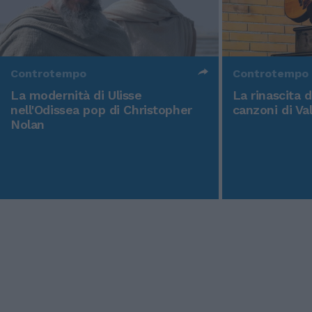
Controtempo
Controtempo
La modernità di Ulisse
La rinascita 
nell'Odissea pop di Christopher
canzoni di Va
Nolan