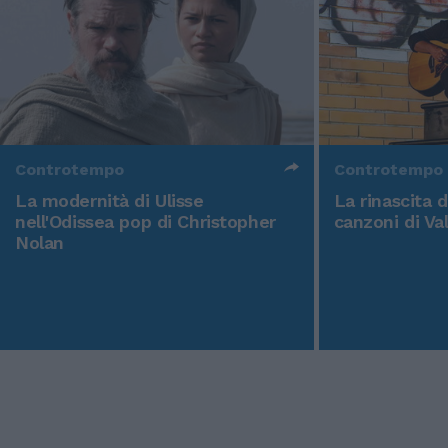
Controtempo
Controtempo
La modernità di Ulisse
La rinascita 
nell'Odissea pop di Christopher
canzoni di Va
Nolan