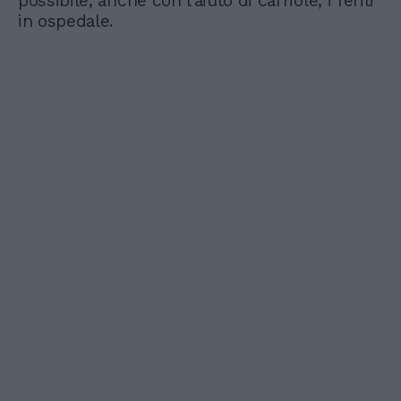
possibile, anche con l’aiuto di carriole, i feriti
in ospedale.