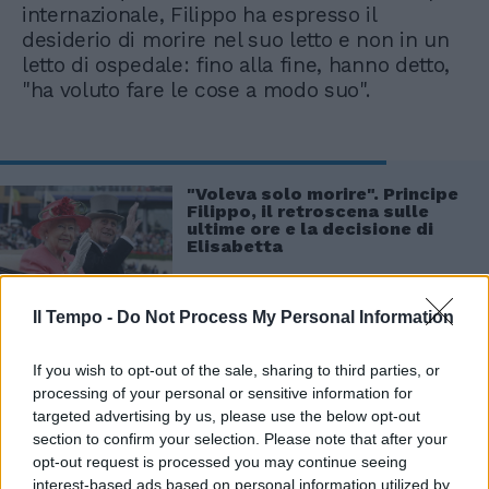
internazionale, Filippo ha espresso il
desiderio di morire nel suo letto e non in un
letto di ospedale: fino alla fine, hanno detto,
"ha voluto fare le cose a modo suo".
"Voleva solo morire". Principe
Filippo, il retroscena sulle
ultime ore e la decisione di
Elisabetta
Il Tempo -
Do Not Process My Personal Information
If you wish to opt-out of the sale, sharing to third parties, or
processing of your personal or sensitive information for
targeted advertising by us, please use the below opt-out
section to confirm your selection. Please note that after your
opt-out request is processed you may continue seeing
interest-based ads based on personal information utilized by