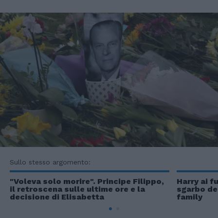
Sullo stesso argomento:
"Voleva solo morire". Principe Filippo,
Harry ai f
il retroscena sulle ultime ore e la
sgarbo de
decisione di Elisabetta
family