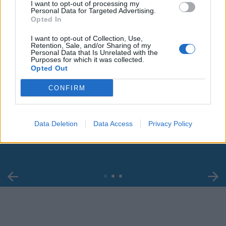
I want to opt-out of processing my
Personal Data for Targeted Advertising.
Opted In
I want to opt-out of Collection, Use,
Retention, Sale, and/or Sharing of my
Personal Data that Is Unrelated with the
Purposes for which it was collected.
Opted Out
CONFIRM
00:00
01:16
Leonardo Maria Del Vecchio dall'ex compagna
Data Deletion
Data Access
Privacy Policy
in ospedale. Le dichiarazioni ai giornalisti