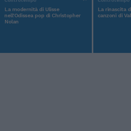
Controtempo
Controtempo
La modernità di Ulisse
La rinascita 
nell'Odissea pop di Christopher
canzoni di Va
Nolan