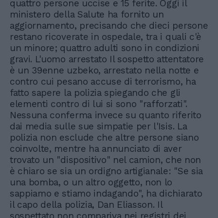
quattro persone uccise e 15 ferite. Oggi il
ministero della Salute ha fornito un
aggiornamento, precisando che dieci persone
restano ricoverate in ospedale, tra i quali c'è
un minore; quattro adulti sono in condizioni
gravi. L'uomo arrestato Il sospetto attentatore
è un 39enne uzbeko, arrestato nella notte e
contro cui pesano accuse di terrorismo, ha
fatto sapere la polizia spiegando che gli
elementi contro di lui si sono "rafforzati".
Nessuna conferma invece su quanto riferito
dai media sulle sue simpatie per l'Isis. La
polizia non esclude che altre persone siano
coinvolte, mentre ha annunciato di aver
trovato un "dispositivo" nel camion, che non
è chiaro se sia un ordigno artigianale: "Se sia
una bomba, o un altro oggetto, non lo
sappiamo e stiamo indagando", ha dichiarato
il capo della polizia, Dan Eliasson. Il
sospettato non compariva nei registri dei