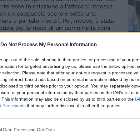
nteresse in relazione all'attacco: indossa
on un cappuccio scuro e sotto una
iara e pantaloni scuri. Poi, invece, è stata
otizia dell'arresto di un uomo nella zona
ccolma: secondo il quotidiano
Le
, che citava fonti coperte dall'anonimato,
-
Do Not Process My Personal Information
da
onfessato di essere il responsabile
Rudy Giuliani a Come States?
Le
, ma poco dopo è stata diffusa la notizia
Trump, Meloni e la strategia
to opt-out of the sale, sharing to third parties, or processing of your per
americana
tato era solo un complice ma non il
formation for targeted advertising by us, please use the below opt-out s
e, ancora in fuga. Il camion usato per
r selection. Please note that after your opt-out request is processed y
bato durante una sosta Il camion utilizzato
eing interest-based ads based on personal information utilized by us or
o appartiene all'azienda produttrice di
disclosed to third parties prior to your opt-out. You may separately opt-
rups ed era stato rubato proprio oggi.
losure of your personal information by third parties on the IAB’s list of
a consegna al ristorante Caliente
. This information may also be disclosed by us to third parties on the
IA
Participants
that may further disclose it to other third parties.
saltato nella cabina del conducente ed è
mentre l'autista stava scaricando" la
accontato il direttore delle comunicazioni
all'agenzia di stampa svedese TT. Inoltre il
l Data Processing Opt Outs
i Spendrups, Marten Lyth, ha precisato