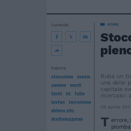
HOME
Condividi:
Stocc
pieno
Esplora:
Ruba un tir
stoccolma
svezia
una delle p
camion
morti
capitale sv
feriti
tir
folla
ricercato:
lovfen
terrorismo
09 aprile 201
ahlens city
T
drottninggatan
errore,
piombat