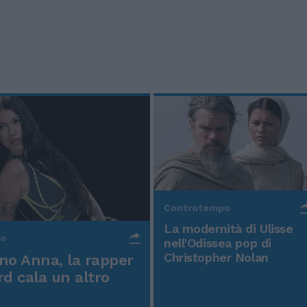
Controtempo
La modernità di Ulisse
po
nell'Odissea pop di
Christopher Nolan
o Anna, la rapper
rd cala un altro