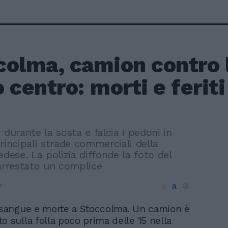
olma, camion contro la
 centro: morti e feriti
 durante la sosta e falcia i pedoni in
rincipali strade commerciali della
edese. La polizia diffonde la foto del
 arrestato un complice
a
a
7
a
 sangue e morte a Stoccolma. Un camion è
o sulla folla poco prima delle 15 nella