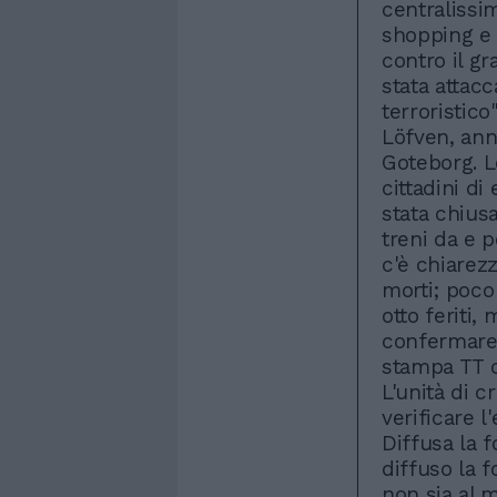
centralissi
shopping e 
contro il g
stata attacc
terroristico
Löfven, ann
Goteborg. L
cittadini di
stata chiusa
treni da e 
c'è chiare
morti; poco 
otto feriti, 
confermare 
stampa TT ci
L'unità di c
verificare l
Diffusa la f
diffuso la 
non sia al 