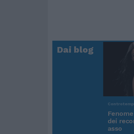
Dai blog
Controtem
Fenomen
dei reco
asso