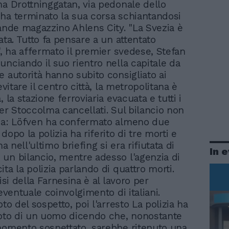
ma Drottninggatan, via pedonale dello
ha terminato la sua corsa schiantandosi
rande magazzino Ahlens City. "La Svezia è
ata. Tutto fa pensare a un attentato
", ha affermato il premier svedese, Stefan
unciando il suo rientro nella capitale da
e autorità hanno subito consigliato ai
 evitare il centro città, la metropolitana è
, la stazione ferroviaria evacuata e tutti i
per Stoccolma cancellati. Sul bilancio non
zza: Löfven ha confermato almeno due
dopo la polizia ha riferito di tre morti e
ma nell'ultimo briefing si era rifiutata di
In 
un bilancio, mentre adesso l'agenzia di
ta la polizia parlando di quattro morti.
risi della Farnesina è al lavoro per
'eventuale coinvolgimento di italiani.
oto del sospetto, poi l'arresto La polizia ha
foto di un uomo dicendo che, nonostante
momento sospettato, sarebbe ritenuto una