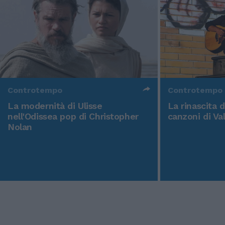
Controtempo
Controtempo
La modernità di Ulisse
La rinascita 
nell'Odissea pop di Christopher
canzoni di Va
Nolan