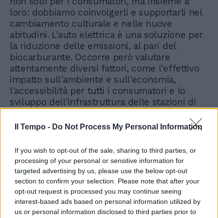
non solo per i consumatori, ma insieme a
loro: dobbiamo coinvolgerli e supportarli nel
cambiamento culturale e nelle nuove
abitudini. L'auto elettrica è una soluzione per
la riduzione delle emissioni, al pari del
biocarburante. Occorre però valutare
attentamente diversi fattori, come l'effettivo
impatto sull'ambiente e sull'economia,
l'accessibilità per tutti i consumatori e lo
sviluppo dell'infrastruttura delle stazioni di
ricarica.
Il Tempo -
Do Not Process My Personal Information
If you wish to opt-out of the sale, sharing to third parties, or
processing of your personal or sensitive information for
targeted advertising by us, please use the below opt-out
section to confirm your selection. Please note that after your
opt-out request is processed you may continue seeing
interest-based ads based on personal information utilized by
us or personal information disclosed to third parties prior to