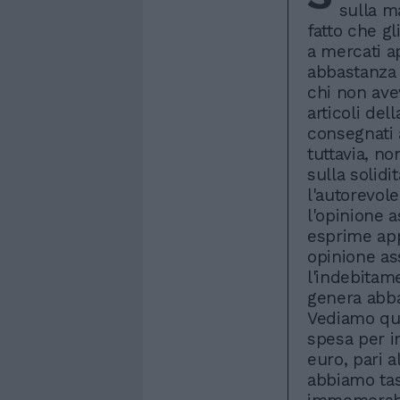
sulla m
fatto che gl
a mercati a
abbastanza 
chi non ave
articoli de
consegnati 
tuttavia, n
sulla solidi
l'autorevole
l'opinione 
esprime app
opinione as
l'indebitam
genera abba
Vediamo qui
spesa per in
euro, pari 
abbiamo tas