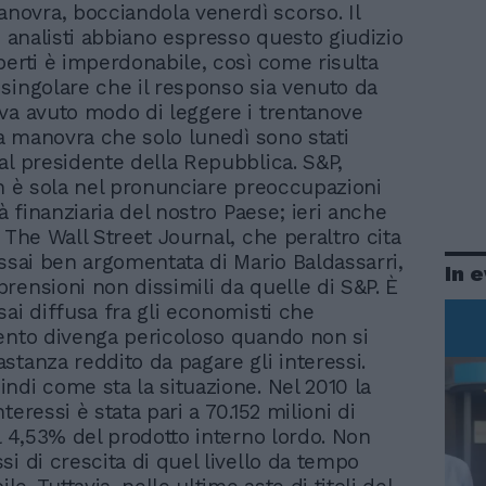
anovra, bocciandola venerdì scorso. Il
i analisti abbiano espresso questo giudizio
perti è imperdonabile, così come risulta
singolare che il responso sia venuto da
va avuto modo di leggere i trentanove
lla manovra che solo lunedì sono stati
al presidente della Repubblica. S&P,
on è sola nel pronunciare preoccupazioni
tà finanziaria del nostro Paese; ieri anche
 The Wall Street Journal, che peraltro cita
assai ben argomentata di Mario Baldassarri,
In 
rensioni non dissimili da quelle di S&P. È
sai diffusa fra gli economisti che
ento divenga pericoloso quando non si
stanza reddito da pagare gli interessi.
ndi come sta la situazione. Nel 2010 la
teressi è stata pari a 70.152 milioni di
al 4,53% del prodotto interno lordo. Non
si di crescita di quel livello da tempo