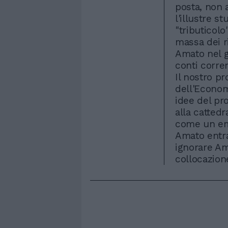
posta, non a
l'illustre s
"tributicolo
massa dei r
Amato nel g
conti corre
Il nostro pr
dell'Econom
idee del pr
alla cattedr
come un em
Amato entram
ignorare A
collocazione