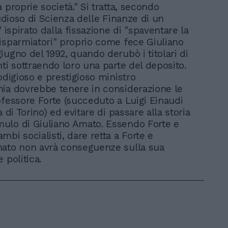
 proprie società." Si tratta, secondo
tudioso di Scienza delle Finanze di un
" ispirato dalla fissazione di "spaventare la
isparmiatori" proprio come fece Giuliano
iugno del 1992, quando derubò i titolari di
nti sottraendo loro una parte del deposito.
odigioso e prestigioso ministro
ia dovrebbe tenere in considerazione le
ofessore Forte (succeduto a Luigi Einaudi
a di Torino) ed evitare di passare alla storia
ulo di Giuliano Amato. Essendo Forte e
bi socialisti, dare retta a Forte e
mato non avrà conseguenze sulla sua
 politica.