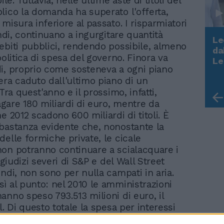
. Tuttavia, nelle ultime aste di titoli del
lico la domanda ha superato l'offerta,
misura inferiore al passato. I risparmiatori
indi, continuano a ingurgitare quantità
Le
ebiti pubblici, rendendo possibile, almeno
da
politica di spesa del governo. Finora va
Rudy Giuliani a Come States?
Le
Trump, Meloni e la strategia
i, proprio come sosteneva a ogni piano
americana
era caduto dall'ultimo piano di un
 Tra quest'anno e il prossimo, infatti,
are 180 miliardi di euro, mentre da
e 2012 scadono 600 miliardi di titoli. È
bastanza evidente che, nonostante la
delle formiche private, le cicale
on potranno continuare a scialacquare i
I giudizi severi di S&P e del Wall Street
indi, non sono per nulla campati in aria.
ì al punto: nel 2010 le amministrazioni
anno speso 793.513 milioni di euro, il
l. Di questo totale la spesa per interessi
 soltanto l'8,84%, mentre la spesa per