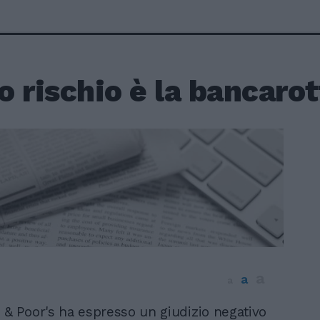
ro rischio è la bancaro
a
a
a
 & Poor's ha espresso un giudizio negativo