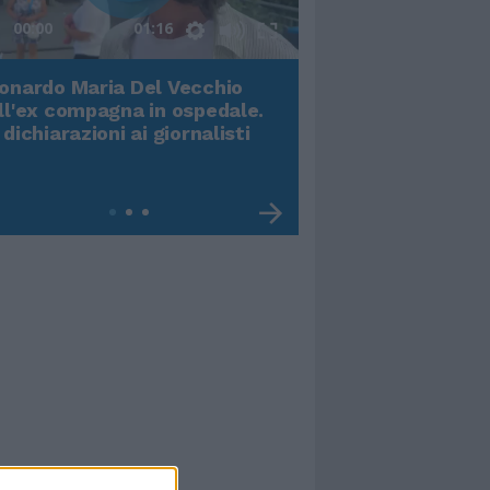
00:00
01:16
onardo Maria Del Vecchio
Terremoto, viene g
ll'ex compagna in ospedale.
video impressiona
 dichiarazioni ai giornalisti