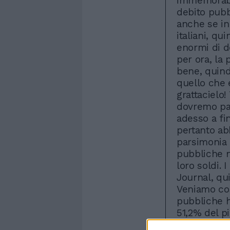
immemorabile
debito pubb
anche se in 
italiani, qu
enormi di d
per ora, la 
bene, quind
quello che 
grattacielo!
dovremo pag
adesso a fin
pertanto ab
parsimonia 
pubbliche n
loro soldi. 
Journal, qu
Veniamo cos
pubbliche h
51,2% del pi
costituisce