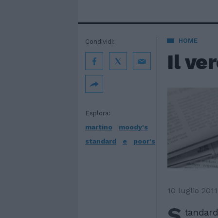
HOME
Condividi:
Il ve
Esplora:
martino
moody's
standard
e
poor's
10 luglio 2011
S
tandard