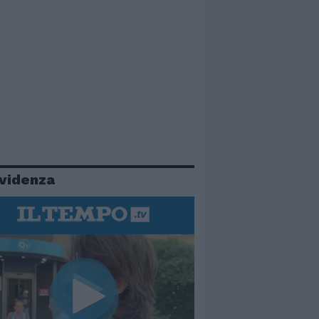
evidenza