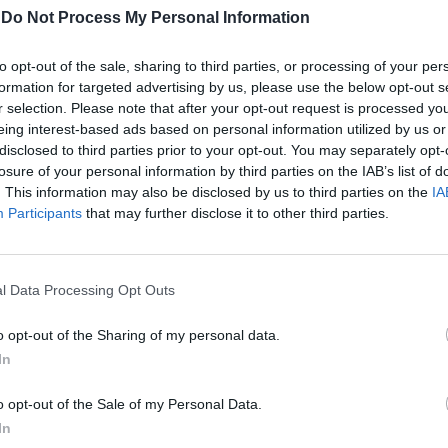
i sociali" rappresenta il 43,3% delle spese
-
Do Not Process My Personal Information
redditi da lavoro dipendente il 21,7%. Queste
categorie di spesa sono incomprimibili a
to opt-out of the sale, sharing to third parties, or processing of your per
e invariata e, rappresentando quasi i due
formation for targeted advertising by us, please use the below opt-out s
spese totali, sottolineano una tesi che non
r selection. Please note that after your opt-out request is processed y
 mai di ripetere: l'Italia non ha bisogno
eing interest-based ads based on personal information utilized by us or
ma di riforme. I nostri problemi non sono
disclosed to third parties prior to your opt-out. You may separately opt-
a accidentale di un sistema di trasferimenti
losure of your personal information by third parties on the IAB’s list of
. This information may also be disclosed by us to third parties on the
IA
ito fisiologico, prevedibile e previsto, di
Participants
that may further disclose it to other third parties.
sbagliato. Pensare che si possa crescere
tato e le altre amministrazioni pubbliche
ltre il 51% del reddito nazionale è
te donchisciottesco e del tutto
l Data Processing Opt Outs
o. Mai nessun paese al mondo ha avuto uno
stenuto quando la spesa pubblica supera
o opt-out of the Sharing of my personal data.
eddito nazionale. La Svizzera è quasi priva
In
naturali, non ha una popolazione
vendo lingue nazionali, religioni ed etnie
o opt-out of the Sale of my Personal Data.
ure è il paese più ricco in Europa.
In