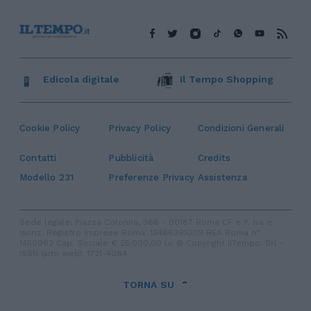
Edicola digitale
Il Tempo Shopping
Cookie Policy
Privacy Policy
Condizioni Generali
Contatti
Pubblicità
Credits
Modello 231
Preferenze Privacy
Assistenza
Sede legale: Piazza Colonna, 366 - 00187 Roma CF e P. Iva e
Iscriz. Registro Imprese Roma: 13486391009 REA Roma n°
1450962 Cap. Sociale € 25.000,00 i.v. © Copyright IlTempo. Srl -
ISSN (sito web): 1721-4084
TORNA SU