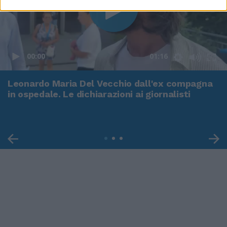
00:00
01:16
Leonardo Maria Del Vecchio dall'ex compagna
in ospedale. Le dichiarazioni ai giornalisti