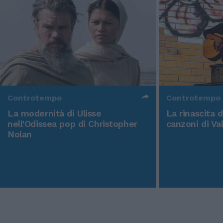
Controtempo
Controtempo
La modernità di Ulisse
La rinascita 
nell'Odissea pop di Christopher
canzoni di Va
Nolan