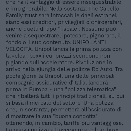
che ha il vantaggio di essere insequestrabile
e impignorabile. Nella sostanza The Capello
Family trust sarà intoccabile dagli estranei,
siano essi creditori, privilegiati o chirografari,
anche quelli di tipo "fiscale". Nessuno può
venire a sequestrare, ipotecare, pignorare, il
fondo o il suo contenuto. UNIPOL ANTI
VELOCITÀ. Unipol lancia la prima polizza con
la «clear box» i cui prezzi scendono non
pigiando sull'acceleratore. Rivoluzione in
arrivo nella giungla delle polizze Rc Auto. Tra
pochi giorni la Unipol, una delle principali
compagnie assicurative d'Italia, lancerà -
prima in Europa - una "polizza telematica"
che ribalterà tutti i principi tradizionali, su cui
si basa il mercato del settore. Una polizza
che, in sostanza, permetterà all'assicurato di
dimostrare la sua "buona condotta"
ottenendo, in cambio, tariffe più vantaggiose.
La nuova polizza attraverso una «clear box»