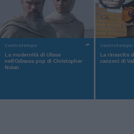
Controtempo
Controtempo
La modernità di Ulisse
La rinascita 
nell'Odissea pop di Christopher
canzoni di Va
Nolan