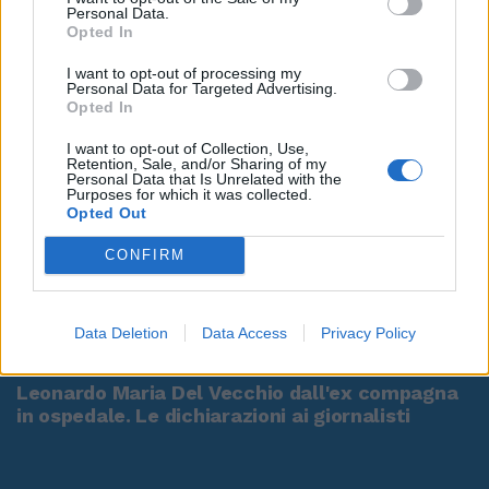
Personal Data.
Opted In
I want to opt-out of processing my
Personal Data for Targeted Advertising.
Opted In
I want to opt-out of Collection, Use,
Retention, Sale, and/or Sharing of my
Personal Data that Is Unrelated with the
Purposes for which it was collected.
Opted Out
CONFIRM
00:00
01:16
Data Deletion
Data Access
Privacy Policy
Leonardo Maria Del Vecchio dall'ex compagna
in ospedale. Le dichiarazioni ai giornalisti