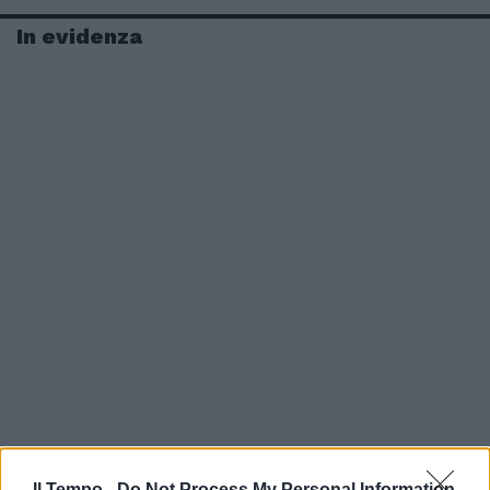
In evidenza
Il Tempo -
Do Not Process My Personal Information