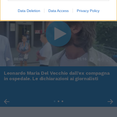
Data Deletion
Data Access
Privacy Policy
00:00
01:16
Leonardo Maria Del Vecchio dall'ex compagna
in ospedale. Le dichiarazioni ai giornalisti