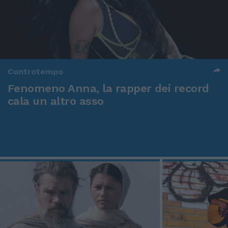
Controtempo
Fenomeno Anna, la rapper dei record
cala un altro asso