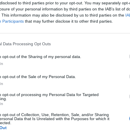
disclosed to third parties prior to your opt-out. You may separately opt-
losure of your personal information by third parties on the IAB’s list of
. This information may also be disclosed by us to third parties on the
IA
Participants
that may further disclose it to other third parties.
Le
da
l Data Processing Opt Outs
Rudy Giuliani a Come States?
Le
Trump, Meloni e la strategia
o opt-out of the Sharing of my personal data.
americana
In
o opt-out of the Sale of my Personal Data.
In
to opt-out of processing my Personal Data for Targeted
ing.
In
o opt-out of Collection, Use, Retention, Sale, and/or Sharing
ersonal Data that Is Unrelated with the Purposes for which it
lected.
Out