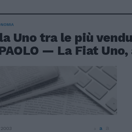
ONOMIA
 la Uno tra le più vend
PAOLO — La Fiat Uno, a
a
a
 2003
a