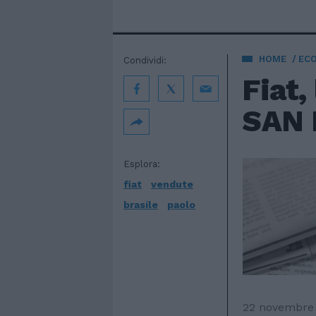
HOME
EC
Condividi:
Fiat,
SAN 
Esplora:
fiat
vendute
brasile
paolo
22 novembre