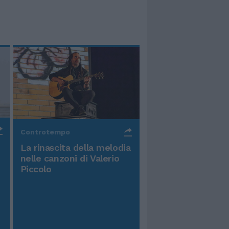
Controtempo
La rinascita della melodia
nelle canzoni di Valerio
Piccolo