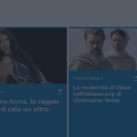
Controtempo
La modernità di Ulisse
po
nell'Odissea pop di
Christopher Nolan
o Anna, la rapper
rd cala un altro