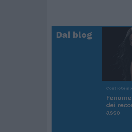
Dai blog
Controtem
Fenomen
dei reco
asso