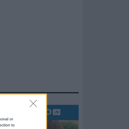
evidenza
sonal or
ection to