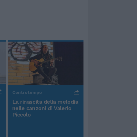
Controtempo
La rinascita della melodia
nelle canzoni di Valerio
Piccolo