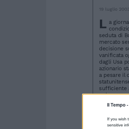
19 luglio 200
L
a giorna
condizi
seduta di Bo
mercato se
decisione s
vanificata o
dagli Usa po
azionario st
a pesare il
statunitens
sufficiente 
unica europ
seduta di 1,
Il Tempo 
rappresenta 
interrompend
If you wish 
testimonian
sensitive in
Greenspan. 