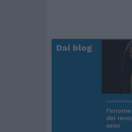
Dai blog
Controtem
Fenomen
dei reco
asso