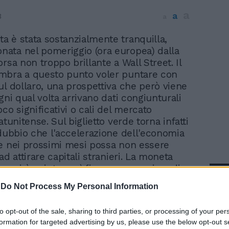
a
a
3
a
ta è stata sostanzialmente tranquilla,
onata nel pomeriggio (ora europea) dalla
rsa non troppo brillante a Wall Street. Il
mbra a questo punto voler puntare con
ul dollaro, una prospettiva che però viene
gni qual volta arrivano dati congiunturali
co significativi o cali del mercato
atunitense. Sul biglietto verde torna infatti
 dubbio che l'accelerazione dell'economia
e nei prossimi mesi possa non essere
ad attirare capitali stranieri. La moneta
ea si è spinta così fino a un massimo di
In 
1218 dollari da un minimo 1,1116, che
-
Do Not Process My Personal Information
il livello più basso dal 30 aprile scorso,
o l'onda al ribasso seguita ieri alla
to opt-out of the sale, sharing to third parties, or processing of your per
za del presidente della Fed Alan
formation for targeted advertising by us, please use the below opt-out s
L'ottimismo del governatore della Fed