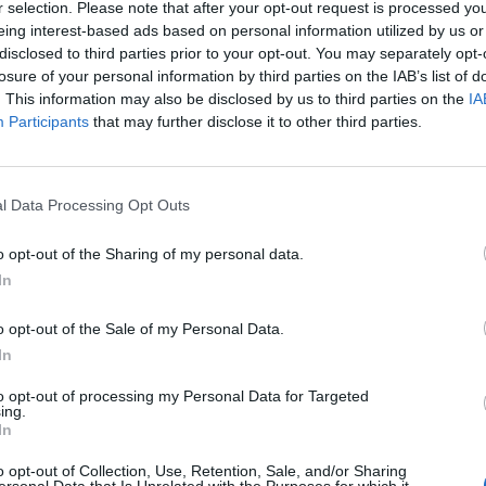
r selection. Please note that after your opt-out request is processed y
sa dell'economia americana, si è
eing interest-based ads based on personal information utilized by us or
o infatti al crollo dei prezzi sul mercato
disclosed to third parties prior to your opt-out. You may separately opt-
rio Usa (per titoli a 10 anni) con la
losure of your personal information by third parties on the IAB’s list of
 di rendimenti più appetibili. Oggi però a
. This information may also be disclosed by us to third parties on the
IA
gli entusiasmi sono stati gli indicatori
Participants
that may further disclose it to other third parties.
sa che sebbene di segno positivo, si
ti ancora troppo deboli per suffragare le
Le
 di una rapida crescita dell'economia
da
l Data Processing Opt Outs
Rudy Giuliani a Come States?
Le
Trump, Meloni e la strategia
o opt-out of the Sharing of my personal data.
americana
In
o opt-out of the Sale of my Personal Data.
In
to opt-out of processing my Personal Data for Targeted
ing.
In
o opt-out of Collection, Use, Retention, Sale, and/or Sharing
ersonal Data that Is Unrelated with the Purposes for which it