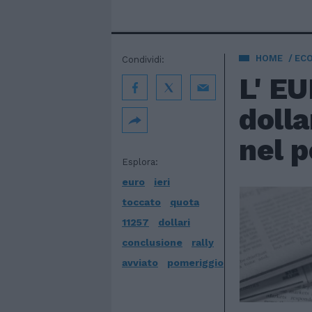
HOME
EC
Condividi:
L' EU
dolla
nel p
Esplora:
euro
ieri
toccato
quota
11257
dollari
conclusione
rally
avviato
pomeriggio