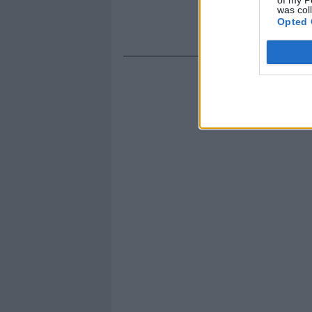
was col
Opted 