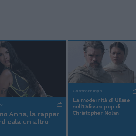
Controtempo
La modernità di Ulisse
po
nell'Odissea pop di
Christopher Nolan
o Anna, la rapper
rd cala un altro