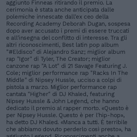
aggiunto Finneas ritirando il premio. La
cerimonia è stata anche anticipata dalle
polemiche innescate dall'ex ceo della
Recording Academy Deborah Dugan, sospesa
dopo aver accusato i premi di essere truccati
e all'insegna del conflitto di interesse. Tra gli
altri riconoscimenti, Best latin pop album
"#Eldisco" di Alejandro Sanz; miglior album
rap "Igor" di Tyler, The Creator; miglior
canzone rap "A Lot" di 21 Savage Featuring J.
Cole; miglior performance rap "Racks In The
Middle" di Nipsey Hussle, ucciso a colpi di
pistola a marzo. Miglior performance rap
cantata "Higher" di DJ Khaled, featuring
Nipsey Hussle & John Legend, che hanno
dedicato il premio al rapper morto. «Questo è
per Nipsey Hussle. Questo è per l'hip-hop»,
ha detto DJ Khaled. «Manca a tutti. È terribile
che abbiamo dovuto perderlo così presto», ha
aggiunto Legend. Riconoscimenti anche a