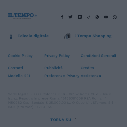
Edicola digitale
Il Tempo Shopping
Cookie Policy
Privacy Policy
Condizioni Generali
Contatti
Pubblicità
Credits
Modello 231
Preferenze Privacy
Assistenza
Sede legale: Piazza Colonna, 366 - 00187 Roma CF e P. Iva e
Iscriz. Registro Imprese Roma: 13486391009 REA Roma n°
1450962 Cap. Sociale € 25.000,00 i.v. © Copyright IlTempo. Srl -
ISSN (sito web): 1721-4084
TORNA SU