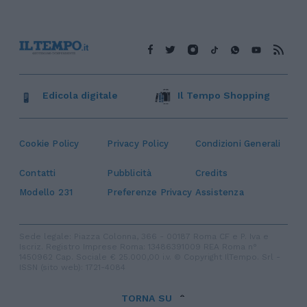
Edicola digitale
Il Tempo Shopping
Cookie Policy
Privacy Policy
Condizioni Generali
Contatti
Pubblicità
Credits
Modello 231
Preferenze Privacy
Assistenza
Sede legale: Piazza Colonna, 366 - 00187 Roma CF e P. Iva e
Iscriz. Registro Imprese Roma: 13486391009 REA Roma n°
1450962 Cap. Sociale € 25.000,00 i.v. © Copyright IlTempo. Srl -
ISSN (sito web): 1721-4084
TORNA SU