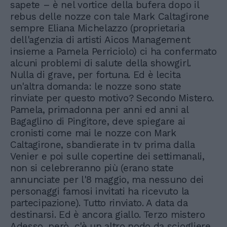
sapete – è nel vortice della bufera dopo il
rebus delle nozze con tale Mark Caltagirone
sempre Eliana Michelazzo (proprietaria
dell'agenzia di artisti Aicos Management
insieme a Pamela Perriciolo) ci ha confermato
alcuni problemi di salute della showgirl.
Nulla di grave, per fortuna. Ed è lecita
un'altra domanda: le nozze sono state
rinviate per questo motivo? Secondo Mistero.
Pamela, primadonna per anni ed anni al
Bagaglino di Pingitore, deve spiegare ai
cronisti come mai le nozze con Mark
Caltagirone, sbandierate in tv prima dalla
Venier e poi sulle copertine dei settimanali,
non si celebreranno più (erano state
annunciate per l'8 maggio, ma nessuno dei
personaggi famosi invitati ha ricevuto la
partecipazione). Tutto rinviato. A data da
destinarsi. Ed è ancora giallo. Terzo mistero
Adesso, però, c'è un altro nodo da sciogliere