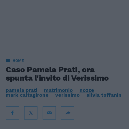
HOME
Caso Pamela Prati, ora
spunta l'invito di Verissimo
pamela prati
matrimonio
nozze
mark caltagirone
verissimo
silvia toffanin