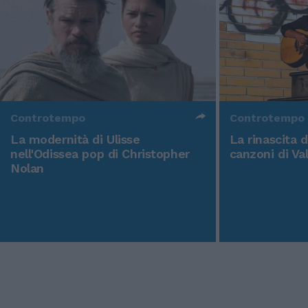
Controtempo
Controtempo
La modernità di Ulisse
La rinascita 
nell'Odissea pop di Christopher
canzoni di Va
Nolan