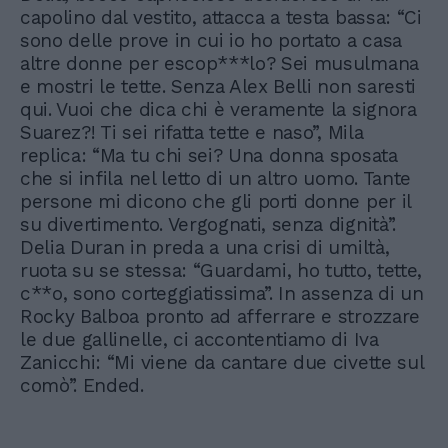
capolino dal vestito, attacca a testa bassa: “Ci
sono delle prove in cui io ho portato a casa
altre donne per escop***lo? Sei musulmana
e mostri le tette. Senza Alex Belli non saresti
qui. Vuoi che dica chi è veramente la signora
Suarez?! Ti sei rifatta tette e naso”, Mila
replica: “Ma tu chi sei? Una donna sposata
che si infila nel letto di un altro uomo. Tante
persone mi dicono che gli porti donne per il
su divertimento. Vergognati, senza dignità”.
Delia Duran in preda a una crisi di umiltà,
ruota su se stessa: “Guardami, ho tutto, tette,
c**o, sono corteggiatissima”. In assenza di un
Rocky Balboa pronto ad afferrare e strozzare
le due gallinelle, ci accontentiamo di Iva
Zanicchi: “Mi viene da cantare due civette sul
comò”. Ended.