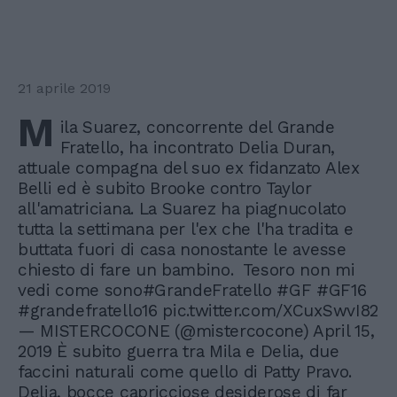
21 aprile 2019
M
ila Suarez, concorrente del Grande
Fratello, ha incontrato Delia Duran,
attuale compagna del suo ex fidanzato Alex
Belli ed è subito Brooke contro Taylor
all'amatriciana. La Suarez ha piagnucolato
tutta la settimana per l'ex che l'ha tradita e
buttata fuori di casa nonostante le avesse
chiesto di fare un bambino. Tesoro non mi
vedi come sono#GrandeFratello #GF #GF16
#grandefratello16 pic.twitter.com/XCuxSwvI82
— MISTERCOCONE (@mistercocone) April 15,
2019 È subito guerra tra Mila e Delia, due
faccini naturali come quello di Patty Pravo.
Delia, bocce capricciose desiderose di far