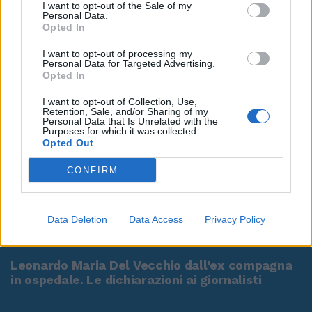
I want to opt-out of the Sale of my
Personal Data.
Opted In
I want to opt-out of processing my
Personal Data for Targeted Advertising.
Opted In
I want to opt-out of Collection, Use,
Retention, Sale, and/or Sharing of my
Personal Data that Is Unrelated with the
Purposes for which it was collected.
Opted Out
CONFIRM
Data Deletion
Data Access
Privacy Policy
00:00
01:16
Leonardo Maria Del Vecchio dall'ex compagna
in ospedale. Le dichiarazioni ai giornalisti