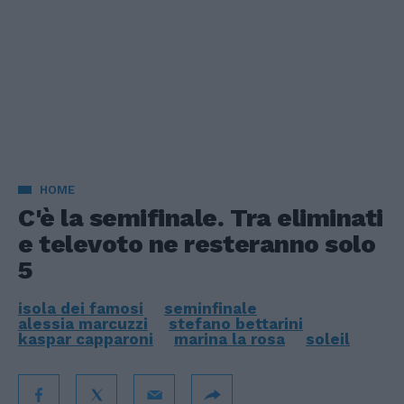
HOME
C'è la semifinale. Tra eliminati
e televoto ne resteranno solo
5
isola dei famosi
seminfinale
alessia marcuzzi
stefano bettarini
kaspar capparoni
marina la rosa
soleil