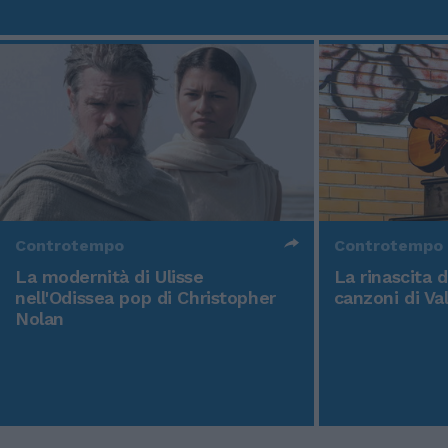
Controtempo
Controtempo
La modernità di Ulisse
La rinascita 
nell'Odissea pop di Christopher
canzoni di Va
Nolan