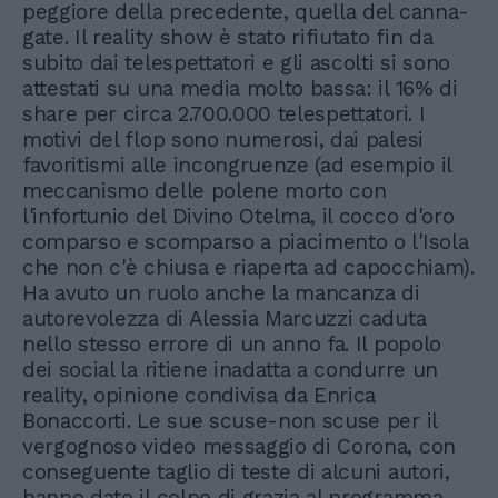
peggiore della precedente, quella del canna-
gate. Il reality show è stato rifiutato fin da
subito dai telespettatori e gli ascolti si sono
attestati su una media molto bassa: il 16% di
share per circa 2.700.000 telespettatori. I
motivi del flop sono numerosi, dai palesi
favoritismi alle incongruenze (ad esempio il
meccanismo delle polene morto con
l'infortunio del Divino Otelma, il cocco d'oro
comparso e scomparso a piacimento o l'Isola
che non c'è chiusa e riaperta ad capocchiam).
Ha avuto un ruolo anche la mancanza di
autorevolezza di Alessia Marcuzzi caduta
nello stesso errore di un anno fa. Il popolo
dei social la ritiene inadatta a condurre un
reality, opinione condivisa da Enrica
Bonaccorti. Le sue scuse-non scuse per il
vergognoso video messaggio di Corona, con
conseguente taglio di teste di alcuni autori,
hanno dato il colpo di grazia al programma