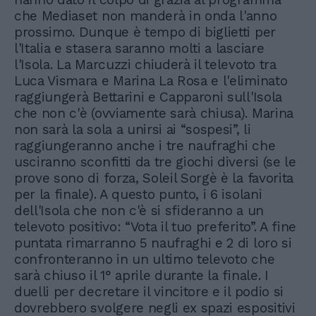
che Mediaset non manderà in onda l'anno
prossimo. Dunque è tempo di biglietti per
l'Italia e stasera saranno molti a lasciare
l'Isola. La Marcuzzi chiuderà il televoto tra
Luca Vismara e Marina La Rosa e l'eliminato
raggiungerà Bettarini e Capparoni sull'Isola
che non c'è (ovviamente sarà chiusa). Marina
non sarà la sola a unirsi ai “sospesi”, li
raggiungeranno anche i tre naufraghi che
usciranno sconfitti da tre giochi diversi (se le
prove sono di forza, Soleil Sorgè è la favorita
per la finale). A questo punto, i 6 isolani
dell'Isola che non c'è si sfideranno a un
televoto positivo: “Vota il tuo preferito”. A fine
puntata rimarranno 5 naufraghi e 2 di loro si
confronteranno in un ultimo televoto che
sarà chiuso il 1° aprile durante la finale. I
duelli per decretare il vincitore e il podio si
dovrebbero svolgere negli ex spazi espositivi