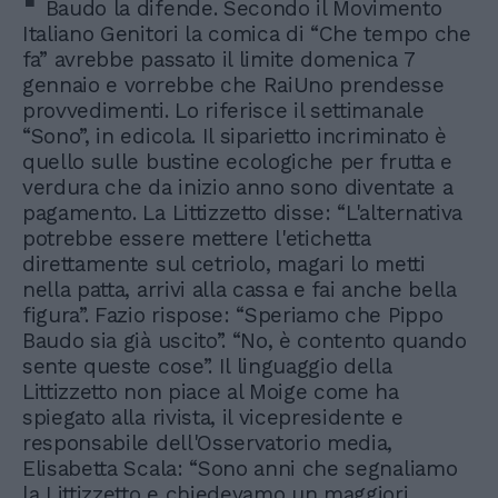
Baudo la difende. Secondo il Movimento
Italiano Genitori la comica di “Che tempo che
fa” avrebbe passato il limite domenica 7
gennaio e vorrebbe che RaiUno prendesse
provvedimenti. Lo riferisce il settimanale
“Sono”, in edicola. Il siparietto incriminato è
quello sulle bustine ecologiche per frutta e
verdura che da inizio anno sono diventate a
pagamento. La Littizzetto disse: “L'alternativa
potrebbe essere mettere l'etichetta
direttamente sul cetriolo, magari lo metti
nella patta, arrivi alla cassa e fai anche bella
figura”. Fazio rispose: “Speriamo che Pippo
Baudo sia già uscito”. “No, è contento quando
sente queste cose”. Il linguaggio della
Littizzetto non piace al Moige come ha
spiegato alla rivista, il vicepresidente e
responsabile dell'Osservatorio media,
Elisabetta Scala: “Sono anni che segnaliamo
la Littizzetto e chiedevamo un maggiori