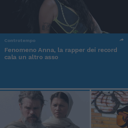
Controtempo
Fenomeno Anna, la rapper dei record
cala un altro asso