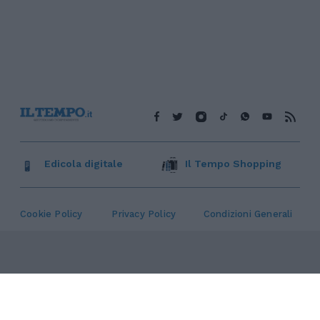
Edicola digitale
Il Tempo Shopping
Cookie Policy
Privacy Policy
Condizioni Generali
Contatti
Pubblicità
Credits
Modello 231
Preferenze Privacy
Assistenza
Sede legale: Piazza Colonna, 366 - 00187 Roma CF e P. Iva e