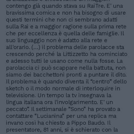
contengo già quando stava su RaiTre. E' una
bravissima comica e non ha bisogno di usare
questi termini che non ci sembrano adatti
sulla Rai e a maggior ragione sulla prima rete
che per eccellenza è quella delle famiglie. Il
suo linguaggio non è adatto alla rete e
all'orario. (…) il problema delle parolacce sta
crescendo perché la Littizzetto ha cominciato
e adesso tutti le usano come nulla fosse. La
parolaccia ci può scappare nella battuta, non
siamo dei bacchettoni pronti a puntare il dito.
Il problema è quando diventa il “centro” dello
sketch o il modo normale di interloquire in
televisione. Un tempo la tv insegnava la
lingua italiana ora l'involgarimento. E' un
peccato”. Il settimanale “Sono” ha provato a
contattare “Lucianina” per una replica ma
invano così ha chiesto a Pippo Baudo. Il
presentatore, 81 anni, si è schierato con la