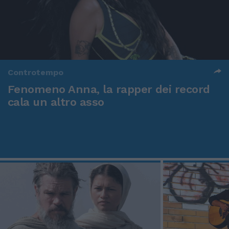
Controtempo
Fenomeno Anna, la rapper dei record
cala un altro asso