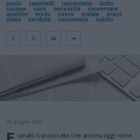
paolo
zappitelli
raccontano
tutto
nacque
caso
necessita
conservare
qualche
modo
cosce
maiale
erano
state
vendute
consumate
subito
30 giugno 2012
E
ranato il prosciutto che ancora oggi viene