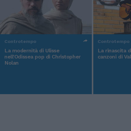
Controtempo
Controtempo
La modernità di Ulisse
La rinascita 
nell'Odissea pop di Christopher
canzoni di Va
Nolan