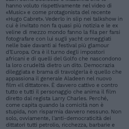
hanno voluto rispettivamente nel video di
«Music» e come protagonista del recente
«Hugo Cabret». Vederlo in slip nei talkshow in
cui è invitato non fa quasi più notizia e le ex
veline di mezzo mondo fanno la fila per farsi
fotografare con lui sugli yacht ormeggiati
nelle baie davanti ai festival più glamour
d'Europa. Ora è il turno degli impostori
africani e di quelli del Golfo che nascondono
la loro crudeltà dietro un dito. Democrazia
dileggiata e brama di travolgerla è quello che
appassiona il generale Aladeen nel nuovo
film «Il dittatore». È davvero cattivo e contro
tutto e tutti il personaggio che anima il film
diretto dal regista Larry Charles. Perché,
come capita quando la comicità non è
stupida, non risparmia davvero nessuno. Non
solo, ovviamente, l'anti-democraticità dei
dittatori tutti petrolio, ricchezza, barbarie e