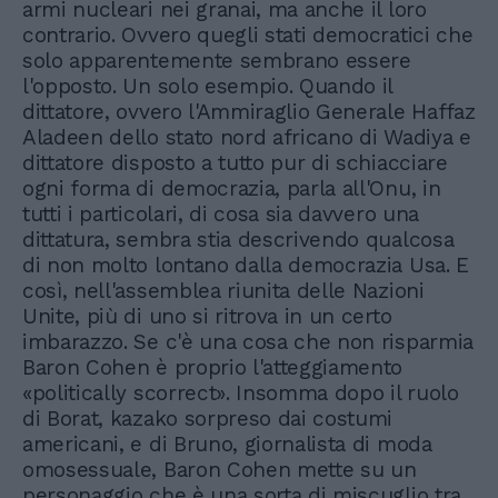
armi nucleari nei granai, ma anche il loro
contrario. Ovvero quegli stati democratici che
solo apparentemente sembrano essere
l'opposto. Un solo esempio. Quando il
dittatore, ovvero l'Ammiraglio Generale Haffaz
Aladeen dello stato nord africano di Wadiya e
dittatore disposto a tutto pur di schiacciare
ogni forma di democrazia, parla all'Onu, in
tutti i particolari, di cosa sia davvero una
dittatura, sembra stia descrivendo qualcosa
di non molto lontano dalla democrazia Usa. E
così, nell'assemblea riunita delle Nazioni
Unite, più di uno si ritrova in un certo
imbarazzo. Se c'è una cosa che non risparmia
Baron Cohen è proprio l'atteggiamento
«politically scorrect». Insomma dopo il ruolo
di Borat, kazako sorpreso dai costumi
americani, e di Bruno, giornalista di moda
omosessuale, Baron Cohen mette su un
personaggio che è una sorta di miscuglio tra