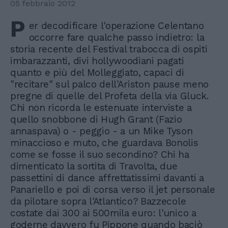
05 febbraio 2012
P
er decodificare l'operazione Celentano
occorre fare qualche passo indietro: la
storia recente del Festival trabocca di ospiti
imbarazzanti, divi hollywoodiani pagati
quanto e più del Molleggiato, capaci di
"recitare" sul palco dell'Ariston pause meno
pregne di quelle del Profeta della via Gluck.
Chi non ricorda le estenuate interviste a
quello snobbone di Hugh Grant (Fazio
annaspava) o - peggio - a un Mike Tyson
minaccioso e muto, che guardava Bonolis
come se fosse il suo secondino? Chi ha
dimenticato la sortita di Travolta, due
passettini di dance affrettatissimi davanti a
Panariello e poi di corsa verso il jet personale
da pilotare sopra l'Atlantico? Bazzecole
costate dai 300 ai 500mila euro: l'unico a
goderne davvero fu Pippone quando baciò