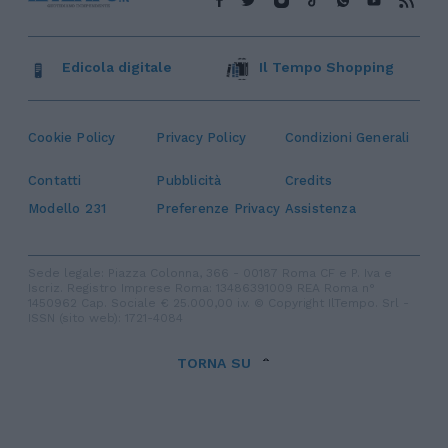
Edicola digitale
Il Tempo Shopping
Cookie Policy
Privacy Policy
Condizioni Generali
Contatti
Pubblicità
Credits
Modello 231
Preferenze Privacy
Assistenza
Sede legale: Piazza Colonna, 366 - 00187 Roma CF e P. Iva e
Iscriz. Registro Imprese Roma: 13486391009 REA Roma n°
1450962 Cap. Sociale € 25.000,00 i.v. © Copyright IlTempo. Srl -
ISSN (sito web): 1721-4084
TORNA SU