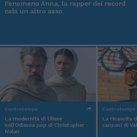
Fenomeno Anna, la rapper dei record
cala un altro asso
Controtempo
Controtempo
La modernità di Ulisse
La rinascita 
nell'Odissea pop di Christopher
canzoni di Va
Nolan