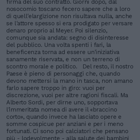
firma del suo contratto. Giorni dopo, dal
nosocomio toscano fecero sapere che a loro
di quell'elargizione non risultava nulla, anche
se l'attore spesso si era prodigato per versare
denaro proprio al Meyer. Poi silenzio,
comunque sia andata: segno di disinteresse
del pubblico. Una volta spenti i fari, la
beneficenza torna ad essere un'iniziativa
sanamente riservata, e non un terreno di
scontro morale e politico. Del resto, il nostro
Paese è pieno di personaggi che, quando
devono mettersi la mano in tasca, non amano
farlo sapere troppo in giro: vuoi per
discrezione, vuoi per altre ragioni fiscali. Ma
Alberto Sordi, per dirne uno, sopportava
l'immeritata nomea di avere il «braccino
corto», quando invece ha lasciato opere e
somme cospicue per anziani e per i meno
fortunati. Ci sono poi calciatori che pensano
più - lodevolmente - alla salute dei bambini