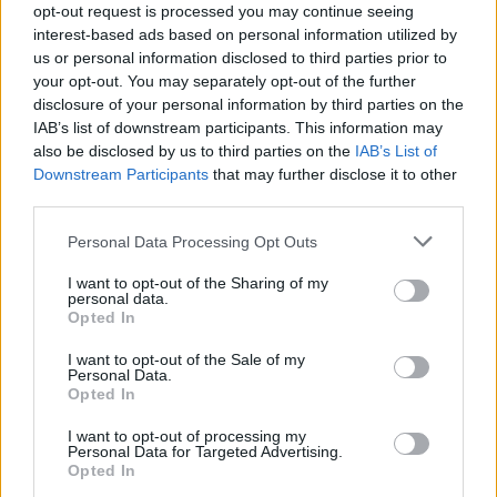
salentina, i malpensanti ricorderebbero
opt-out request is processed you may continue seeing
quello che ha già scritto Dagospia: cioè che il
interest-based ads based on personal information utilized by
direttore artistico Mazzi, dopo Sanremo, sarà
us or personal information disclosed to third parties prior to
consulente per il "serale" di "Amici". Non c'è
your opt-out. You may separately opt-out of the further
disclosure of your personal information by third parties on the
niente da fare: in Riviera come ti muovi rischi
IAB’s list of downstream participants. This information may
la scivolata. Involontaria, ovvio.
also be disclosed by us to third parties on the
IAB’s List of
Downstream Participants
that may further disclose it to other
third parties.
Personal Data Processing Opt Outs
I want to opt-out of the Sharing of my
personal data.
Opted In
I want to opt-out of the Sale of my
Personal Data.
Opted In
I want to opt-out of processing my
Personal Data for Targeted Advertising.
Opted In