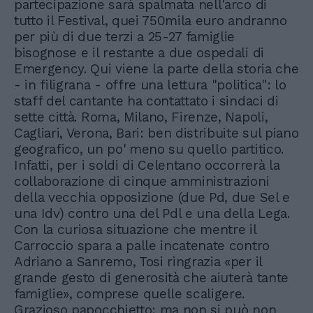
partecipazione sarà spalmata nell'arco di
tutto il Festival, quei 750mila euro andranno
per più di due terzi a 25-27 famiglie
bisognose e il restante a due ospedali di
Emergency. Qui viene la parte della storia che
- in filigrana - offre una lettura "politica": lo
staff del cantante ha contattato i sindaci di
sette città. Roma, Milano, Firenze, Napoli,
Cagliari, Verona, Bari: ben distribuite sul piano
geografico, un po' meno su quello partitico.
Infatti, per i soldi di Celentano occorrerà la
collaborazione di cinque amministrazioni
della vecchia opposizione (due Pd, due Sel e
una Idv) contro una del Pdl e una della Lega.
Con la curiosa situazione che mentre il
Carroccio spara a palle incatenate contro
Adriano a Sanremo, Tosi ringrazia «per il
grande gesto di generosità che aiuterà tante
famiglie», comprese quelle scaligere.
Grazioso papocchietto: ma non si può non