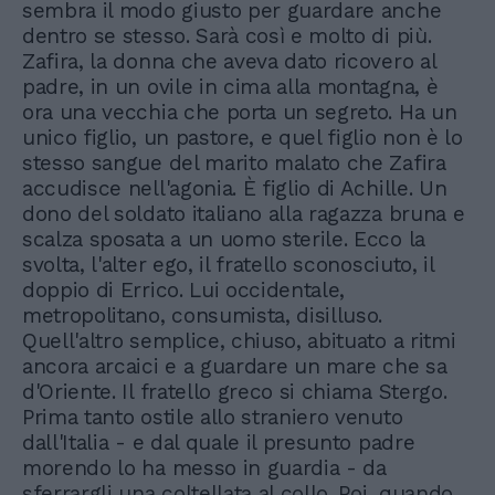
sembra il modo giusto per guardare anche
dentro se stesso. Sarà così e molto di più.
Zafira, la donna che aveva dato ricovero al
padre, in un ovile in cima alla montagna, è
ora una vecchia che porta un segreto. Ha un
unico figlio, un pastore, e quel figlio non è lo
stesso sangue del marito malato che Zafira
accudisce nell'agonia. È figlio di Achille. Un
dono del soldato italiano alla ragazza bruna e
scalza sposata a un uomo sterile. Ecco la
svolta, l'alter ego, il fratello sconosciuto, il
doppio di Errico. Lui occidentale,
metropolitano, consumista, disilluso.
Quell'altro semplice, chiuso, abituato a ritmi
ancora arcaici e a guardare un mare che sa
d'Oriente. Il fratello greco si chiama Stergo.
Prima tanto ostile allo straniero venuto
dall'Italia - e dal quale il presunto padre
morendo lo ha messo in guardia - da
sferrargli una coltellata al collo. Poi, quando