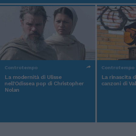
Controtempo
Controtempo
La modernità di Ulisse
La rinascita 
nell'Odissea pop di Christopher
canzoni di Va
Nolan