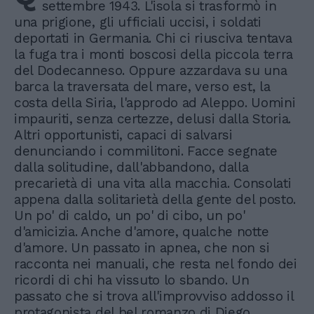
settembre 1943. L'isola si trasformò in
una prigione, gli ufficiali uccisi, i soldati
deportati in Germania. Chi ci riusciva tentava
la fuga tra i monti boscosi della piccola terra
del Dodecanneso. Oppure azzardava su una
barca la traversata del mare, verso est, la
costa della Siria, l'approdo ad Aleppo. Uomini
impauriti, senza certezze, delusi dalla Storia.
Altri opportunisti, capaci di salvarsi
denunciando i commilitoni. Facce segnate
dalla solitudine, dall'abbandono, dalla
precarietà di una vita alla macchia. Consolati
appena dalla solitarietà della gente del posto.
Un po' di caldo, un po' di cibo, un po'
d'amicizia. Anche d'amore, qualche notte
d'amore. Un passato in apnea, che non si
racconta nei manuali, che resta nel fondo dei
ricordi di chi ha vissuto lo sbando. Un
passato che si trova all'improvviso addosso il
protagonista del bel romanzo di Diego