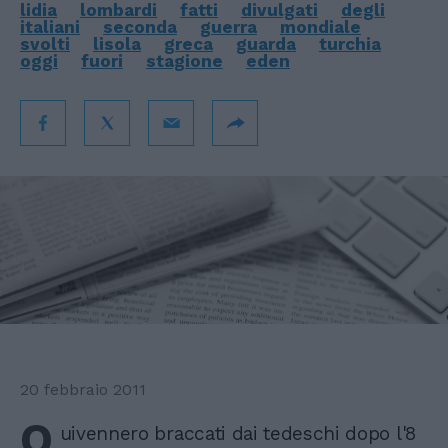
lidia
lombardi
fatti
divulgati
degli
italiani
seconda
guerra
mondiale
svolti
lisola
greca
guarda
turchia
oggi
fuori
stagione
eden
20 febbraio 2011
Q
uivennero braccati dai tedeschi dopo l'8