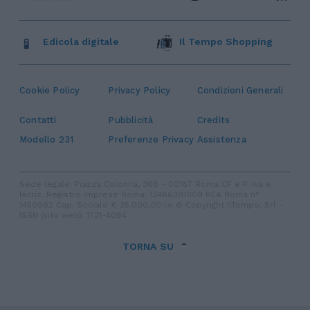
Edicola digitale
Il Tempo Shopping
Cookie Policy
Privacy Policy
Condizioni Generali
Contatti
Pubblicità
Credits
Modello 231
Preferenze Privacy
Assistenza
Sede legale: Piazza Colonna, 366 - 00187 Roma CF e P. Iva e
Iscriz. Registro Imprese Roma: 13486391009 REA Roma n°
1450962 Cap. Sociale € 25.000,00 i.v. © Copyright IlTempo. Srl -
ISSN (sito web): 1721-4084
TORNA SU