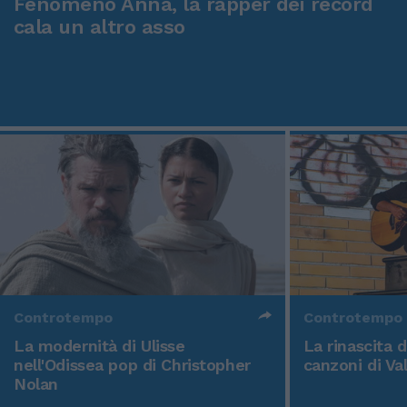
Fenomeno Anna, la rapper dei record
cala un altro asso
Controtempo
Controtempo
La modernità di Ulisse
La rinascita 
nell'Odissea pop di Christopher
canzoni di Va
Nolan