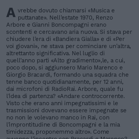
A
vrebbe dovuto chiamarsi «Musica e
puttanate». Nell'estate 1970, Renzo
Arbore e Gianni Boncompagni erano
scontenti e cercavano aria nuova. Si stava per
chiudere l'era di «Bandiera Gialla» e di «Per
voi giovani», ne stava per cominciare un'altra,
altrettanto significativa. Nel luglio di
quell'anno partì «Alto gradimento»,le, a cui,
poco dopo, si aggiunsero Mario Marenco e
Giorgio Bracardi, formando una squadra che
tenne banco quotidianamente, per 12 anni,
dai microfoni di RadioRai. Arbore, quale fu
l'idea di partenza? «Andare controcorrente.
Visto che erano anni impegnatissimi e le
trasmissioni dovevano essere impegnate se
no non le volevano manco in Rai, con
l'improntitudine di Boncompagni e la mia
timidezza, proponemmo altro». Come
avvenne l'incontro con Bracardi e Marenco?