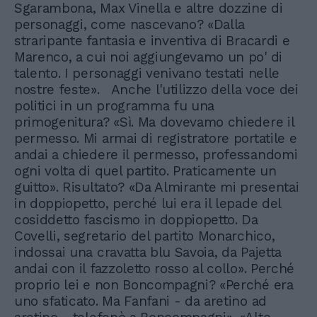
Sgarambona, Max Vinella e altre dozzine di
personaggi, come nascevano? «Dalla
straripante fantasia e inventiva di Bracardi e
Marenco, a cui noi aggiungevamo un po' di
talento. I personaggi venivano testati nelle
nostre feste». Anche l'utilizzo della voce dei
politici in un programma fu una
primogenitura? «Sì. Ma dovevamo chiedere il
permesso. Mi armai di registratore portatile e
andai a chiedere il permesso, professandomi
ogni volta di quel partito. Praticamente un
guitto». Risultato? «Da Almirante mi presentai
in doppiopetto, perché lui era il lepade del
cosiddetto fascismo in doppiopetto. Da
Covelli, segretario del partito Monarchico,
indossai una cravatta blu Savoia, da Pajetta
andai con il fazzoletto rosso al collo». Perché
proprio lei e non Boncompagni? «Perché era
uno sfaticato. Ma Fanfani - da aretino ad