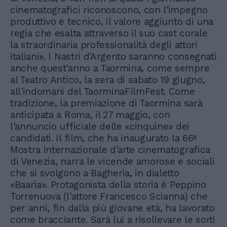
cinematografici riconoscono, con l'impegno
produttivo e tecnico, il valore aggiunto di una
regia che esalta attraverso il suo cast corale
la straordinaria professionalità degli attori
italiani». I Nastri d'Argento saranno consegnati
anche quest'anno a Taormina, come sempre
al Teatro Antico, la sera di sabato 19 giugno,
all'indomani del TaorminaFilmFest. Come
tradizione, la premiazione di Taormina sarà
anticipata a Roma, il 27 maggio, con
l'annuncio ufficiale delle «cinquine» dei
candidati. Il film, che ha inaugurato la 66ª
Mostra internazionale d'arte cinematografica
di Venezia, narra le vicende amorose e sociali
che si svolgono a Bagherìa, in dialetto
«Baarìa». Protagonista della storia è Peppino
Torrenuova (l'attore Francesco Scianna) che
per anni, fin dalla più giovane età, ha lavorato
come bracciante. Sarà lui a risollevare le sorti