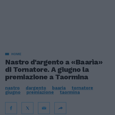
HOME
Nastro d'argento a «Baarìa»
di Tornatore. A giugno la
premiazione a Taormina
nastro
dargento
baaria
tornatore
giugno
premiazione
taormina