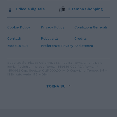
Edicola digitale
Il Tempo Shopping
Cookie Policy
Privacy Policy
Condizioni Generali
Contatti
Pubblicità
Credits
Modello 231
Preferenze Privacy
Assistenza
Sede legale: Piazza Colonna, 366 - 00187 Roma CF e P. Iva e
Iscriz. Registro Imprese Roma: 13486391009 REA Roma n°
1450962 Cap. Sociale € 25.000,00 i.v. © Copyright IlTempo. Srl -
ISSN (sito web): 1721-4084
TORNA SU