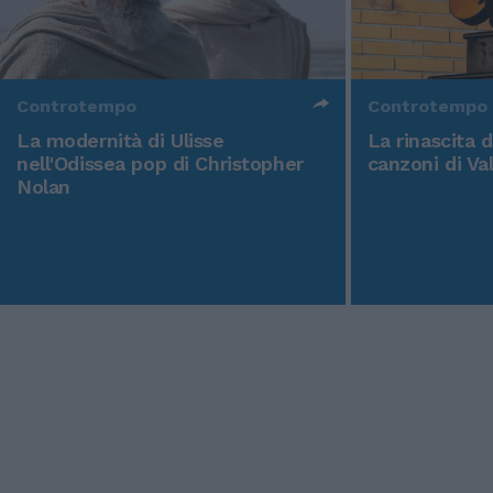
Controtempo
Controtempo
La modernità di Ulisse
La rinascita 
nell'Odissea pop di Christopher
canzoni di Va
Nolan