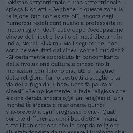
Pakistan settentrionale e Iran settentrionale -
spiega Nicoletti - Sebbene in queste zone la
religione bon non esiste più, ancora oggi
numerosi fedeli continuano a professarla in
molte regioni del Tibet e dopo l'occupazione
cinese del Tibet e l'esilio di molti tibetani, in
India, Nepal, Sikkim». Ma i seguaci del bon
sono perseguitati dai cinesi come i buddisti?
«Sì certamente soprattuto in concomitanza
della rivoluzione culturale cinese molti
monasteri bon furono distrutti e i seguaci
della religione furno costretti a scegliere la
via della fuga dal Tibet». Cosa fa paura ai
cinesi? «Semplicemente la fede religiosa che
è considerata ancora oggi un retaggio di una
mentalità arcaica e reazionaria quindi
sfavorevole a ogni progresso civile». Quali
sono le differenze con i buddisti? «Innanzi
tutto i bon credono che la propria religione
sia stata fondata da un essere illuminato che,