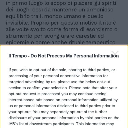
in primo luogo lo scopo di placare gli spiriti
dei luoghi così da mantenre un armonioso
equilibrio tra il mondo umano e quello
invisibile. Proprio per questo motivo il rito è
alle volte svolto come forma di esorcismo o
strumento per scongiurare carestie ed
epidemie o come anche rituale terapeutico
nel caso di malattie provocate da spiriti o
demoni». E funziona? «Stando alle
Il Tempo -
Do Not Process My Personal Information
infomazioni degli stessi monaci o delle
persone del posto questo genere di rituali ha
If you wish to opt-out of the sale, sharing to third parties, or
spesso un'alta efficacia» E le medicine?
processing of your personal or sensitive information for
«Servono per curare i mali del corpo. Rituali
targeted advertising by us, please use the below opt-out
come questi invece curano i mali dell'anima».
section to confirm your selection. Please note that after your
opt-out request is processed you may continue seeing
interest-based ads based on personal information utilized by
us or personal information disclosed to third parties prior to
your opt-out. You may separately opt-out of the further
disclosure of your personal information by third parties on the
IAB’s list of downstream participants. This information may