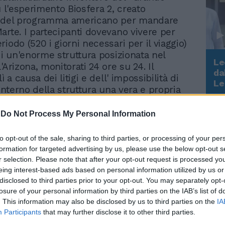
u l'esperimento Biosfera 2, creato
o del programma americano per mandare
arte. I partecipanti dovevano vivere per
iodo (520 i giorni necessari per il viaggio)
 di un'enorme struttura posizionata nel
Le
'Arizona, monitorati 24 ore su 24. Il
da
ì a causa dei litigi e dell' impossibilità di
Rudy Giuliani a Come States?
Le
'interno della struttura una vera e propria
Trump, Meloni e la strategia
a da qui nacque l'idea del format, che vide
americana
1999, il 16 settembre, e che da allora ha
-
Do Not Process My Personal Information
essi in tutto il mondo. In Italia la prima
nne incollati davanti allo schermo 900
to opt-out of the sale, sharing to third parties, or processing of your per
ersone, ma chi sono gli spettatori di
formation for targeted advertising by us, please use the below opt-out s
ello? Su questa domanda negli anni si
r selection. Please note that after your opt-out request is processed y
 dei veri e propri miti, che vedono un
eing interest-based ads based on personal information utilized by us or
disclosed to third parties prior to your opt-out. You may separately opt-
dio basso, e quasi totalmente al Sud. Di
losure of your personal information by third parties on the IAB’s list of
 proprio così: il 62% è composto da donne
. This information may also be disclosed by us to third parties on the
IA
a i 20 e i 24 anni di età), ma c'è uno
Participants
that may further disclose it to other third parties.
o rappresentato dal 38% di uomini. Il