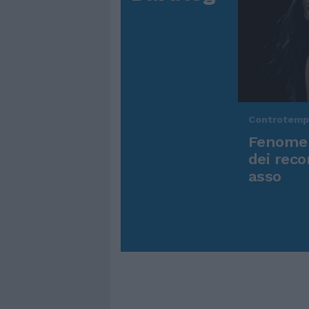
Controtem
Fenomen
dei reco
asso