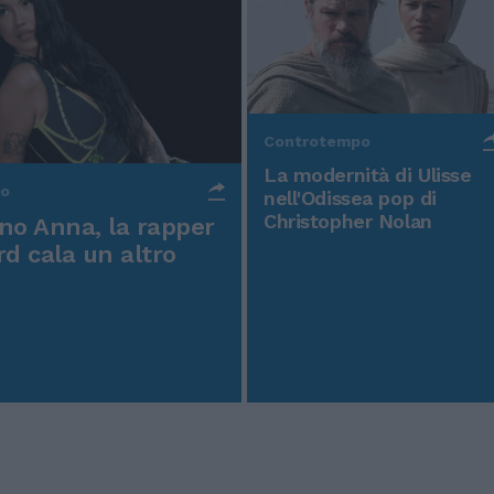
Controtempo
La modernità di Ulisse
po
nell'Odissea pop di
Christopher Nolan
o Anna, la rapper
rd cala un altro