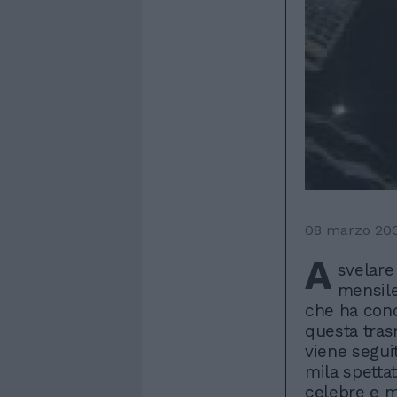
08 marzo 20
A
svelare 
mensile
che ha cond
questa tras
viene segui
mila spettat
celebre e m