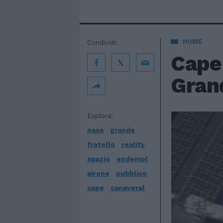
HOME
Condividi:
Cape 
Gran
Esplora:
nasa
grande
fratello
reality
spazio
endemol
airone
pubblico
cape
canaveral