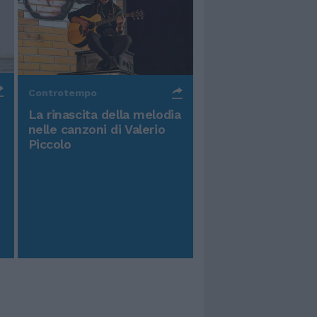
Controtempo
La rinascita della melodia
nelle canzoni di Valerio
Piccolo