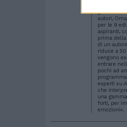
cameraman e 
grande lavo
autori, Omar
per le 9 edi
aspiranti, c
prima della
di un autor
riduce a 50 
vengono esa
entrare nel
pochi ad am
programma 
esperti su 
che interpre
una gamma a
forti, per 
emozioni».