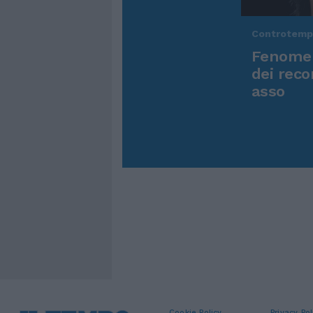
Controtem
Fenomen
dei reco
asso
Cookie Policy
Privacy Pol