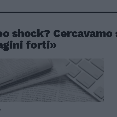
eo shock? Cercavamo 
gini forti»
A