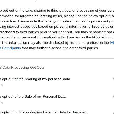
a del gruppo, sbarcherà in territorio
 il concerto che si svolgerà stasera a
to opt-out of the sale, sharing to third parties, or processing of your per
formation for targeted advertising by us, please use the below opt-out s
interno dello Stadio Comunale Francioni, in
r selection. Please note that after your opt-out request is processed y
lo nel quale il rock e l'elettronica
eing interest-based ads based on personal information utilized by us or
i insieme. Da chi è stato firmato il video
Le
disclosed to third parties prior to your opt-out. You may separately opt-
uca Pastore, che non è nuovo a questo
da
losure of your personal information by third parties on the IAB’s list of
sperienze: non è davvero il primo clip che
Rudy Giuliani a Come States?
Le
. This information may also be disclosed by us to third parties on the
IA
ispetto alla sua carriera personale che in
Trump, Meloni e la strategia
Participants
that may further disclose it to other third parties.
americana
oi». Per la pellicola, gli avete lasciato
a? «Siamo abituati a delegare un
 progetto a un collaboratore. Solo quando
l Data Processing Opt Outs
mo ha tracciato le linee guida entriamo in
l resto del gruppo. In linea generale
o opt-out of the Sharing of my personal data.
tto del video, ne parliamo, ne discutiamo
In
ale idea vi siete fatti della "censura"
«Non saprei... probabilmente era un taglio
o opt-out of the Sale of my Personal Data.
vitare che qualche bambino si imbattesse
In
ma a parte ciò non avremmo un'altra
 valida. Non abbiamo capito, insomma, se
to opt-out of processing my Personal Data for Targeted