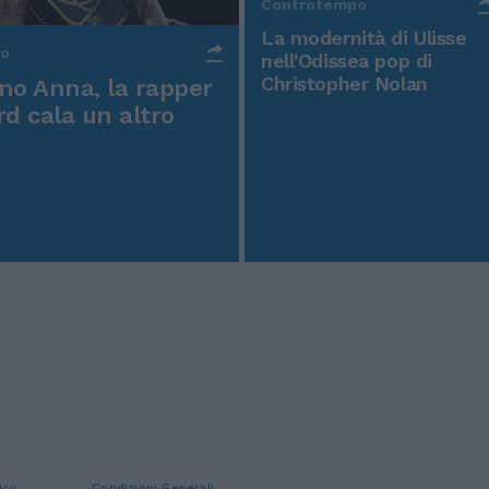
Controtempo
La modernità di Ulisse
po
nell'Odissea pop di
Christopher Nolan
o Anna, la rapper
rd cala un altro
icy
Condizioni Generali