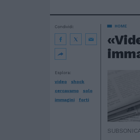
HOME
Condividi:
«Vid
imma
Esplora:
video
shock
cercavamo
solo
immagini
forti
SUBSONIC