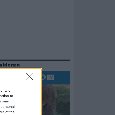
evidenza
sonal or
ection to
ou may
 personal
out of the