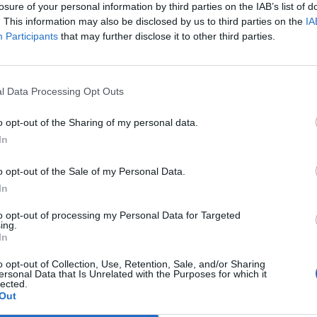
losure of your personal information by third parties on the IAB’s list of
. This information may also be disclosed by us to third parties on the
IA
Participants
that may further disclose it to other third parties.
Le
da
Rudy Giuliani a Come States?
Le
l Data Processing Opt Outs
Trump, Meloni e la strategia
americana
o opt-out of the Sharing of my personal data.
In
o opt-out of the Sale of my Personal Data.
In
to opt-out of processing my Personal Data for Targeted
ing.
In
o opt-out of Collection, Use, Retention, Sale, and/or Sharing
ersonal Data that Is Unrelated with the Purposes for which it
lected.
Out