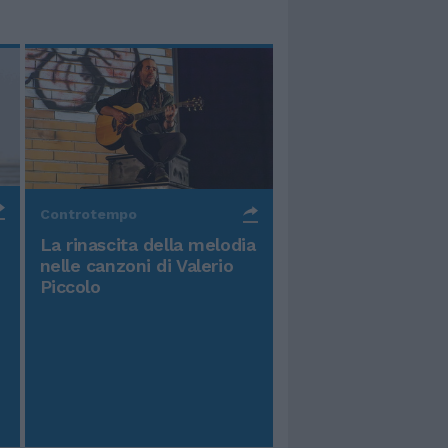
Controtempo
La rinascita della melodia
nelle canzoni di Valerio
Piccolo