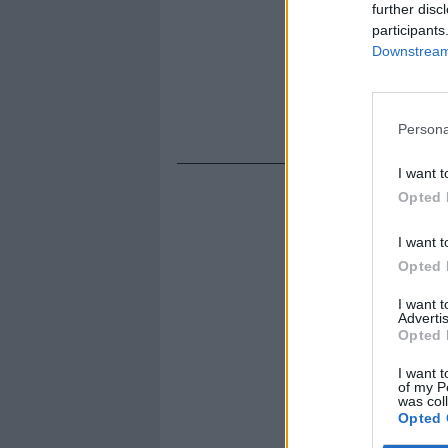
further disc
participants
Downstream 
Persona
I want t
Opted 
I want t
Opted 
I want 
Advertis
Opted 
I want t
of my P
was col
Opted 