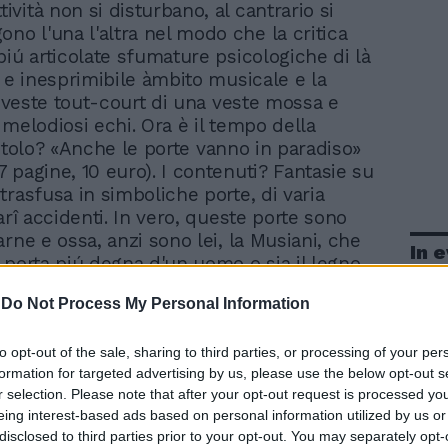
tività non si disturbano, al cantrario si
no l'una l'altra nel modo che la critica
piú articolate sfumature psicologiche di là
o e inesprimibile àmbito musicale e la
si veste tout-court di una veste mossa e
 melodiosi echi. Ora è il tempo della
l titolo? «Anche le porte vanno in paradiso»
 pagine, 10 euro). I contenuti? Fantasie su
trasfusa in simboliche porte, di varia
arî accidenti. In vero, queste porte sono
rne e ossa, anzi sono lei, la Musiani, che
In 
 porta piú degna d'un uomo o sia il legno
ll'anima.
-
Do Not Process My Personal Information
to opt-out of the sale, sharing to third parties, or processing of your per
formation for targeted advertising by us, please use the below opt-out s
r selection. Please note that after your opt-out request is processed y
eing interest-based ads based on personal information utilized by us or
disclosed to third parties prior to your opt-out. You may separately opt-