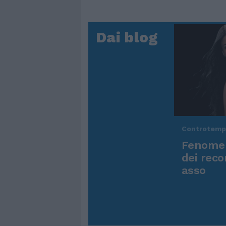
Dai blog
Controtem
Fenomen
dei reco
asso