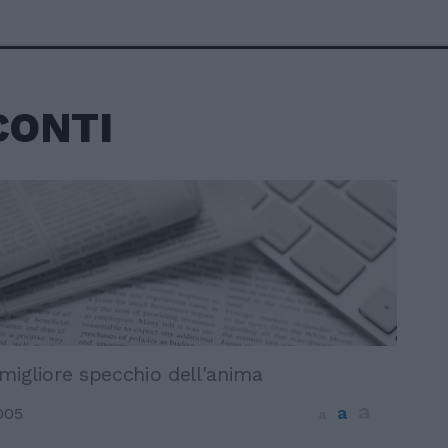
CONTI
 migliore specchio dell'anima
a
a
005
a