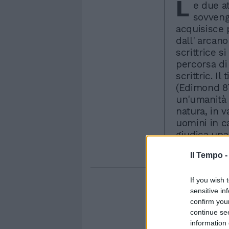
L
e due at
sovvengo
acquisisce 
dall' arcan
scrittrice 
percorsa di
scrittric. I
(Edimond 87
un'umanità 
natura, in v
uomini in ca
giudica una
piú serio de
Il Tempo 
If you wish 
sensitive in
confirm you
continue se
information 