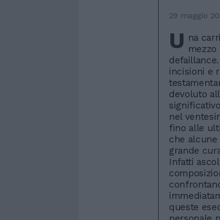
29 maggio 2
U
na carr
mezzo 
defaillance.
incisioni e 
testamentar
devoluto al
significati
nel ventesi
fino alle ul
che alcune 
grande cura
Infatti asc
composizion
confrontand
immediatame
queste ese
personale ne