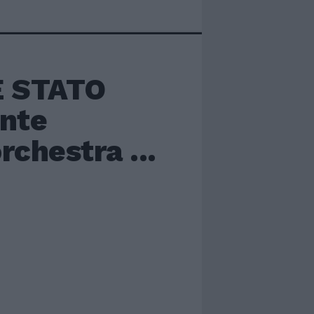
È STATO
ante
rchestra ...