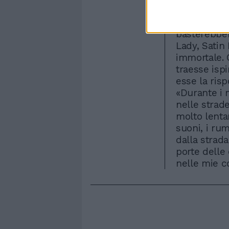
nel gotha d
a Irving Be
basterebber
Lady, Satin 
immortale. 
traesse isp
esse la risp
«Durante i m
nelle strad
molto lentam
suoni, i ru
dalla strad
porte delle 
nelle mie c