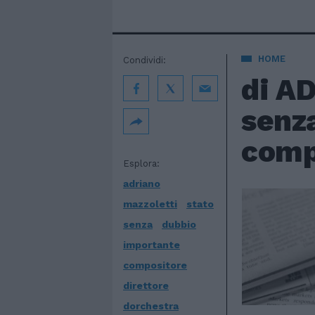
HOME
Condividi:
di A
senza
compo
Esplora:
adriano
mazzoletti
stato
senza
dubbio
importante
compositore
direttore
dorchestra