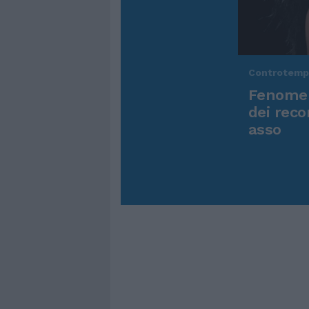
Controtem
Fenomen
dei reco
asso