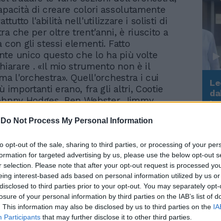
apacità di creare colori assolutamente
ttutto l'abilità nell'utilizzare i solisti di
a che per oltre trent'anni, è riuscito a
 con gli stessi elementi. Fatto
te unico questo che lo ha più volte
hiarare . «Il mio strumento non è il
ma l'orchestra». Quell'orchestra i cui
Le
ù importanti erano, fra gli altri, Cootie
da
Johnny Hodges, Ben Webster, Jimmy
Rudy Giuliani a Come States?
Le
Trump, Meloni e la strategia
quando, alcuni di loro, come Johnny
americana
-
Do Not Process My Personal Information
otie Williams, lasciarono Ellington per
 proprio", non furono in grado di
o stesso livello di geniale ispirazione che
to opt-out of the sale, sharing to third parties, or processing of your per
formation for targeted advertising by us, please use the below opt-out s
nuto con il loro vecchio leader, il primo
r selection. Please note that after your opt-out request is processed y
issimo «The mood to be wooed» il secondo
eing interest-based ads based on personal information utilized by us or
nte «Concerto for Cootie», con la struttura
disclosed to third parties prior to your opt-out. You may separately opt-
rto grosso di tre minuti, questo per fare
losure of your personal information by third parties on the IAB’s list of
 A dimostrazione che l'estro creativo era
. This information may also be disclosed by us to third parties on the
IA
lington e che loro erano solo le voci,
Participants
that may further disclose it to other third parties.