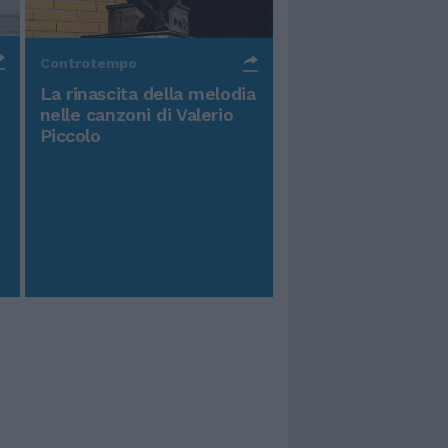
Controtempo
La rinascita della melodia
nelle canzoni di Valerio
Piccolo