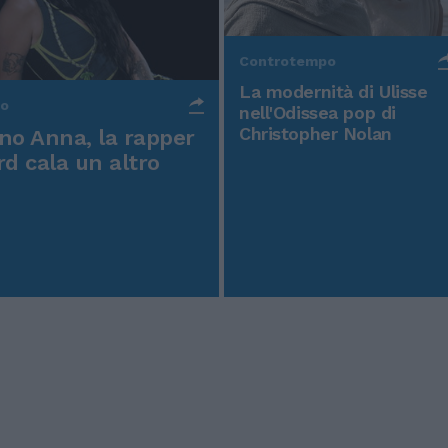
Controtempo
La modernità di Ulisse
po
nell'Odissea pop di
Christopher Nolan
o Anna, la rapper
rd cala un altro