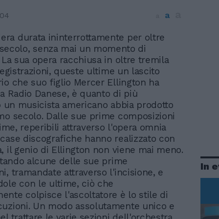
a
a
004
a
iera durata ininterrottamente per oltre
secolo, senza mai un momento di
 La sua opera racchiusa in oltre tremila
registrazioni, queste ultime un lascito
io che suo figlio Mercer Ellington ha
la Radio Danese, è quanto di più
vo un musicista americano abbia prodotto
mo secolo. Dalle sue prime composizioni
time, reperibili attraverso l'opera omnia
case discografiche hanno realizzato con
, il genio di Ellington non viene mai meno.
oltando alcune delle sue prime
In 
i, tramandate attraverso l'incisione, e
ole con le ultime, ciò che
nte colpisce l'ascoltatore è lo stile di
cuzioni. Un modo assolutamente unico e
l trattare le varie sezioni dell'orchestra,