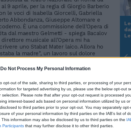
 al 9 aprile, per la regia di Giorgio Barberio
on le voci di Isabella Giorcelli, Gabriella
erto Abbondanza, Giuseppe Altomare e
Le
icodemo. È una commissione dell'Opera di
da
ita dal maestro Gelmetti - spiega Bacalov
Rudy Giuliani a Come States?
Le
direttore musicale all'Opera mi ha
Trump, Meloni e la strategia
americana
crivere uno Stabat Mater laico. Allora ho
staba la madre", un lavoro sul dolore
di Plaza de Mayo, quelle con il fazzoletto
esto, cui ho collaborato, è di Carlos
-
Do Not Process My Personal Information
ergio Bardottia». Al centro di un prologo e
go, in «Estaba la madre» si apre un
to opt-out of the sale, sharing to third parties, or processing of your per
 quattro storie argentine: «La prima
formation for targeted advertising by us, please use the below opt-out s
rsone che conosco - continua il
r selection. Please note that after your opt-out request is processed y
 - così ho trasformato la protagonista in
eing interest-based ads based on personal information utilized by us or
brea, come lo è la mia famiglia per
disclosed to third parties prior to your opt-out. You may separately opt-
 vicina». È Sara, dopo di lei Juana, Angela
losure of your personal information by third parties on the IAB’s list of
. This information may also be disclosed by us to third parties on the
IA
 quarta madre, senza nome, che è l'unica a
Participants
that may further disclose it to other third parties.
ne di sua figlia, una sindacalista, che