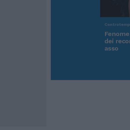
Controtem
Fenomen
dei reco
asso