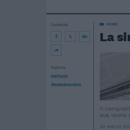
HOME
Condividi:
La si
Esplora:
sinfonia
desaparecidos
Il composi
sua opera s
30 marzo 20