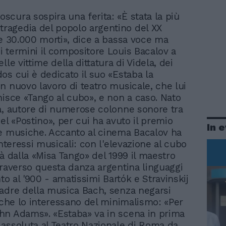
 oscura sospira una ferita: «È stata la più
tragedia del popolo argentino del XX
re 30.000 morti», dice a bassa voce ma
 termini il compositore Louis Bacalov a
lle vittime della dittatura di Videla, dei
os cui è dedicato il suo «Estaba la
n nuovo lavoro di teatro musicale, che lui
nisce «Tango al cubo», e non a caso. Nato
a, autore di numerose colonne sonore tra
el «Postino», per cui ha avuto il premio
In 
e musiche. Accanto al cinema Bacalov ha
interessi musicali: con l'elevazione al cubo
ià dalla «Misa Tango» del 1999 il maestro
traverso questa danza argentina linguaggi
nto al '900 - amatissimi Bartók e Stravinskij
adre della musica Bach, senza negarsi
i che lo interessano del minimalismo: «Per
n Adams». «Estaba» va in scena in prima
assoluta al Teatro Nazionale di Roma da