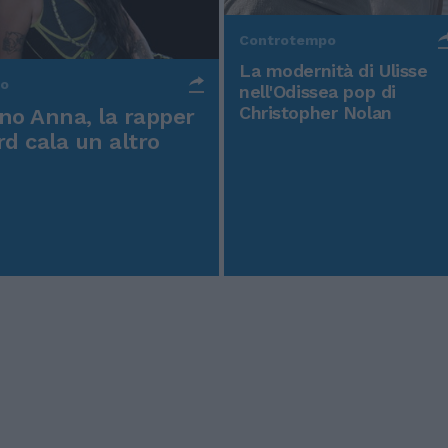
Controtempo
La modernità di Ulisse
po
nell'Odissea pop di
Christopher Nolan
o Anna, la rapper
rd cala un altro