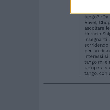
serialismo 
musica se ne
tango? «Da 
Ravel, Chop
ascoltare l
Horacio Sal
insegnanti 
sorridendo 
per un disco
interessi si
tango mi è 
un'opera su
tango, con 