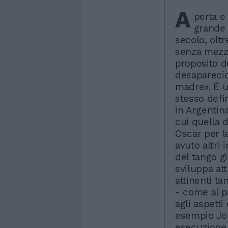
A
perta e
grande 
secolo, olt
senza mezzi
proposito de
desaparecid
madre». È u
stesso defi
in Argentin
cui quella d
Oscar per l
avuto altri 
del tango g
sviluppa at
attinenti ta
- come al p
agli aspett
esempio Joh
esecuzione 