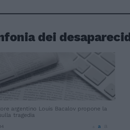
nfonia dei desapareci
tore argentino Louis Bacalov propone la
ulla tragedia
a
a
04
a