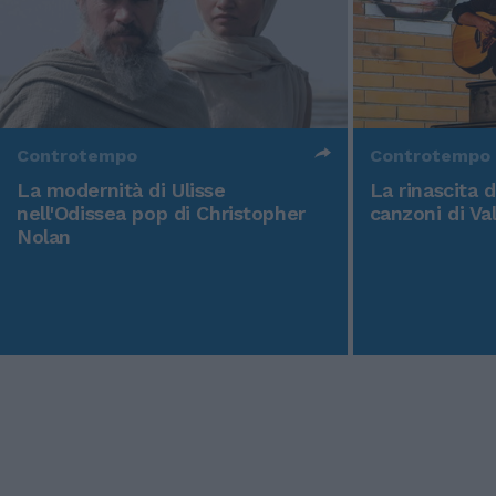
Controtempo
Controtempo
La modernità di Ulisse
La rinascita 
nell'Odissea pop di Christopher
canzoni di Va
Nolan