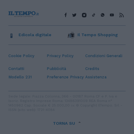
Edicola digitale
Il Tempo Shopping
Cookie Policy
Privacy Policy
Condizioni Generali
Contatti
Pubblicità
Credits
Modello 231
Preferenze Privacy
Assistenza
Sede legale: Piazza Colonna, 366 - 00187 Roma CF e P. Iva e
Iscriz. Registro Imprese Roma: 13486391009 REA Roma n°
1450962 Cap. Sociale € 25.000,00 i.v. © Copyright IlTempo. Srl -
ISSN (sito web): 1721-4084
TORNA SU