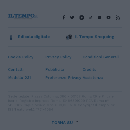
Edicola digitale
Il Tempo Shopping
Cookie Policy
Privacy Policy
Condizioni Generali
Contatti
Pubblicità
Credits
Modello 231
Preferenze Privacy
Assistenza
Sede legale: Piazza Colonna, 366 - 00187 Roma CF e P. Iva e
Iscriz. Registro Imprese Roma: 13486391009 REA Roma n°
1450962 Cap. Sociale € 25.000,00 i.v. © Copyright IlTempo. Srl -
ISSN (sito web): 1721-4084
TORNA SU