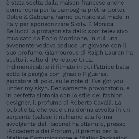
è stata scelta dalla maison francese anche
come icona per la campagna prêt-a-porter.
Dolce & Gabbana hanno puntato sul made in
Italy per sponsorizzare Sicily. È Monica
Bellucci la protagonista dello spot televisivo
musicato da Ennio Morricone, in cui una
avvenente vedova seduce un giovane con il
suo profumo. Glamourous di Ralph Lauren ha
scelto il volto di Penelope Cruz.
Indimenticabile il filmato in cui l'attrice balla
sotto la pioggia con Ignacio Figueras,
giocatore di polo, sulle note di I've got you
under my skyn. Decisamente provocatorio, e
in perfetta sintonia con lo stile del fashion
designer, il profumo di Roberto Cavalli. La
pubblicità, che vede una donna avvolta in un
serpente (palese il richiamo alla forma
avvolgente del flacone) ha ottenuto, presso
l'Accademia dei Profumi, il premio per la
Migliore Comunicazione e Miglior Packaging