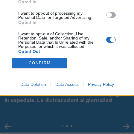
Opted In
I want to opt-out of processing my
Personal Data for Targeted Advertising.
Opted In
I want to opt-out of Collection, Use,
Retention, Sale, and/or Sharing of my
Personal Data that Is Unrelated with the
Purposes for which it was collected.
Opted Out
CONFIRM
00:00
01:16
Data Deletion
Data Access
Privacy Policy
Leonardo Maria Del Vecchio dall'ex compagna
in ospedale. Le dichiarazioni ai giornalisti