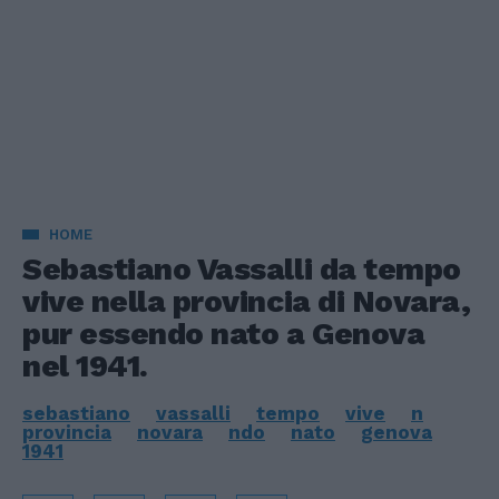
HOME
Sebastiano Vassalli da tempo
vive nella provincia di Novara,
pur essendo nato a Genova
nel 1941.
sebastiano
vassalli
tempo
vive
n
provincia
novara
ndo
nato
genova
1941