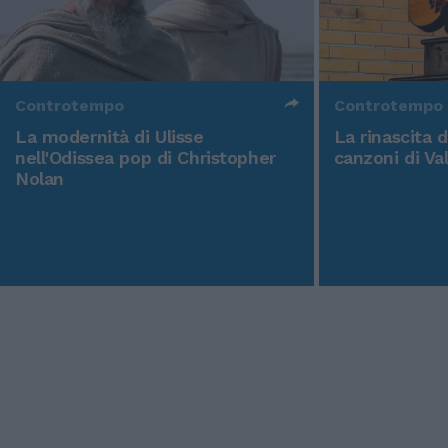
Controtempo
Controtempo
La modernità di Ulisse
La rinascita 
nell'Odissea pop di Christopher
canzoni di Va
Nolan