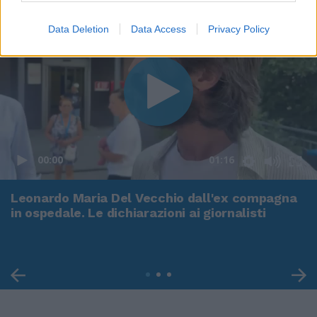
Data Deletion
Data Access
Privacy Policy
00:00
01:16
Leonardo Maria Del Vecchio dall'ex compagna
in ospedale. Le dichiarazioni ai giornalisti