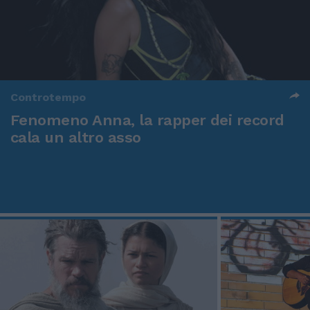
Controtempo
Fenomeno Anna, la rapper dei record
cala un altro asso