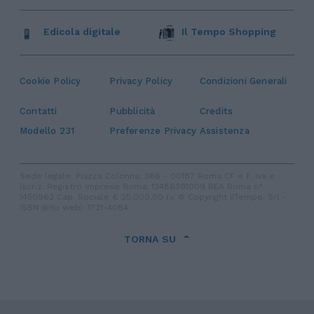
Edicola digitale
Il Tempo Shopping
Cookie Policy
Privacy Policy
Condizioni Generali
Contatti
Pubblicità
Credits
Modello 231
Preferenze Privacy
Assistenza
Sede legale: Piazza Colonna, 366 - 00187 Roma CF e P. Iva e
Iscriz. Registro Imprese Roma: 13486391009 REA Roma n°
1450962 Cap. Sociale € 25.000,00 i.v. © Copyright IlTempo. Srl -
ISSN (sito web): 1721-4084
TORNA SU