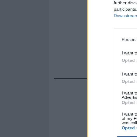
further disc
participants
Downstream 
Persona
I want t
Opted 
I want t
Opted 
I want 
Advertis
Opted 
I want t
of my P
was col
Opted 