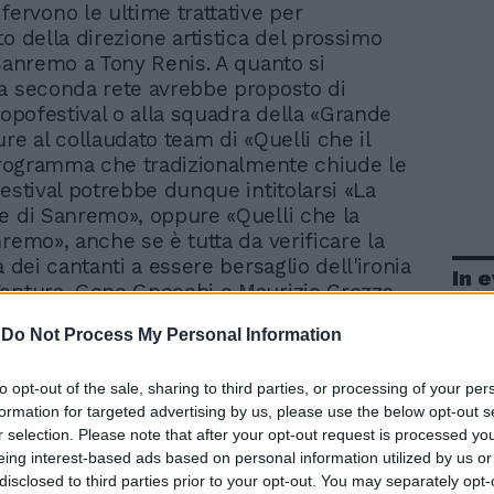
fervono le ultime trattative per
o della direzione artistica del prossimo
 Sanremo a Tony Renis. A quanto si
a seconda rete avrebbe proposto di
Dopofestival o alla squadra della «Grande
re al collaudato team di «Quelli che il
 programma che tradizionalmente chiude le
Festival potrebbe dunque intitolarsi «La
e di Sanremo», oppure «Quelli che la
nremo», anche se è tutta da verificare la
à dei cantanti a essere bersaglio dell'ironia
In 
entura, Gene Gnocchi e Maurizio Crozza.
o il forfait di Luisa Corna alla guida della
-
Do Not Process My Personal Information
e», la rete sta studiando le possibili
: tra i nomi che circolano con più
to opt-out of the sale, sharing to third parties, or processing of your per
quelli di Amanda Lear, di Natasha
formation for targeted advertising by us, please use the below opt-out s
e di Alena Seredova.
r selection. Please note that after your opt-out request is processed y
eing interest-based ads based on personal information utilized by us or
disclosed to third parties prior to your opt-out. You may separately opt-