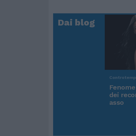
Dai blog
Controtem
Fenomen
dei reco
asso