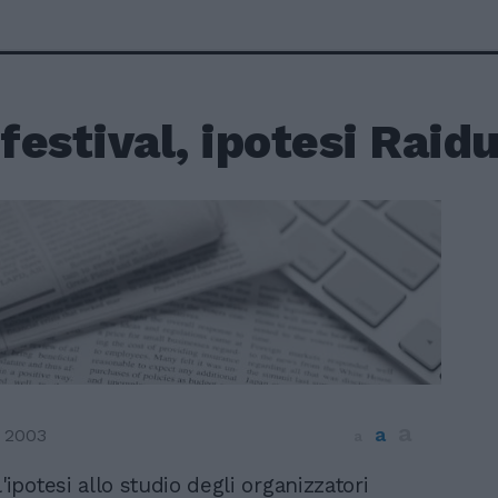
estival, ipotesi Raid
a
a
 2003
a
'ipotesi allo studio degli organizzatori