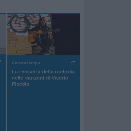
Controtempo
La rinascita della melodia
nelle canzoni di Valerio
Piccolo