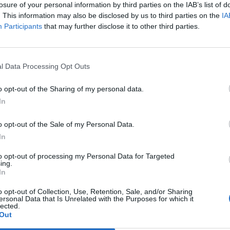
losure of your personal information by third parties on the IAB’s list of
. This information may also be disclosed by us to third parties on the
IA
Participants
that may further disclose it to other third parties.
Le
da
Rudy Giuliani a Come States?
Le
l Data Processing Opt Outs
Trump, Meloni e la strategia
americana
o opt-out of the Sharing of my personal data.
In
o opt-out of the Sale of my Personal Data.
In
to opt-out of processing my Personal Data for Targeted
ing.
In
o opt-out of Collection, Use, Retention, Sale, and/or Sharing
ersonal Data that Is Unrelated with the Purposes for which it
lected.
Out