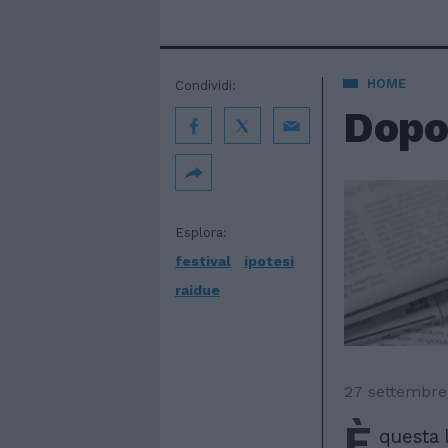
HOME
Condividi:
Dopof
Esplora:
festival
ipotesi
raidue
27 settembre
È
questa l