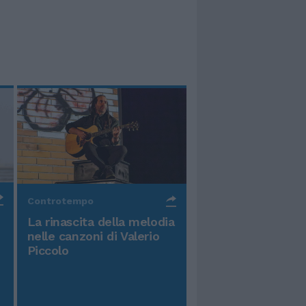
Controtempo
La rinascita della melodia
nelle canzoni di Valerio
Piccolo