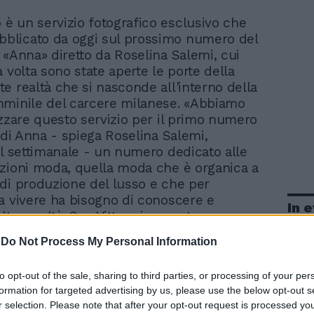
o è un servizio fotografico esclusivo che
bblicato da oggi sul prossimo numero del
 «Anna» diretto da Roselina Salemi, cui
 volta sono state aperte le porte della
e realtà che si nasconde all'interno della
minile del carcere milanese. «Abbiamo
izzare questo servizio per il primo numero
o di Anna - spiega Roselina Salemi,
el settimanale - un numero dedicato alle
zioni moda, quella moda che è organica a
di produzione del lusso e che per
a vivere ha bisogno di conoscere e
In 
ltre realtà. San Vittore in questo senso
 un luogo che è stato capace di far
-
Do Not Process My Personal Information
esperienza di grande creatività». «Ogni
cconta Anna - un piccolo gruppo di
to opt-out of the sale, sharing to third parties, or processing of your per
liane e straniere confeziona vestiti.
formation for targeted advertising by us, please use the below opt-out s
, pizzi e merletti, velluti e organze. Si
r selection. Please note that after your opt-out request is processed y
lle loro mani sono usciti i costumi per il