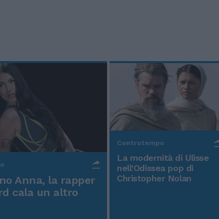
Controtempo
La modernità di Ulisse
po
nell'Odissea pop di
Christopher Nolan
o Anna, la rapper
rd cala un altro