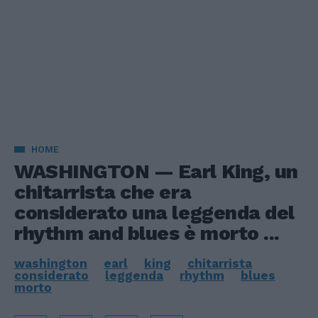
HOME
WASHINGTON — Earl King, un
chitarrista che era
considerato una leggenda del
rhythm and blues è morto ...
washington
earl
king
chitarrista
considerato
leggenda
rhythm
blues
morto