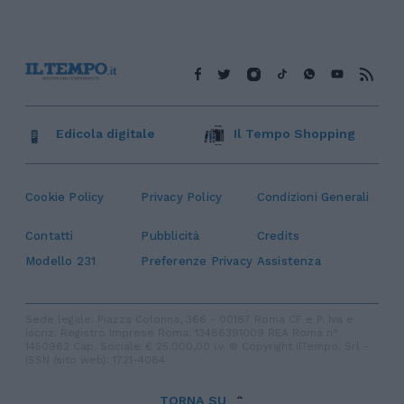
Edicola digitale
Il Tempo Shopping
Cookie Policy
Privacy Policy
Condizioni Generali
Contatti
Pubblicità
Credits
Modello 231
Preferenze Privacy
Assistenza
Sede legale: Piazza Colonna, 366 - 00187 Roma CF e P. Iva e
Iscriz. Registro Imprese Roma: 13486391009 REA Roma n°
1450962 Cap. Sociale € 25.000,00 i.v. © Copyright IlTempo. Srl -
ISSN (sito web): 1721-4084
TORNA SU