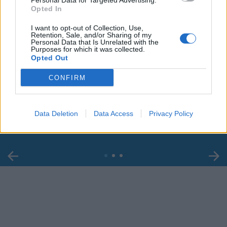
Personal Data for Targeted Advertising.
Opted In
I want to opt-out of Collection, Use,
Retention, Sale, and/or Sharing of my
Personal Data that Is Unrelated with the
Purposes for which it was collected.
Opted Out
00:00
01:16
CONFIRM
Leonardo Maria Del Vecchio dall'ex compagna
in ospedale. Le dichiarazioni ai giornalisti
Data Deletion
Data Access
Privacy Policy