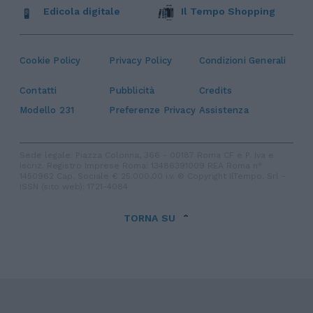
Edicola digitale
Il Tempo Shopping
Cookie Policy
Privacy Policy
Condizioni Generali
Contatti
Pubblicità
Credits
Modello 231
Preferenze Privacy
Assistenza
Sede legale: Piazza Colonna, 366 - 00187 Roma CF e P. Iva e
Iscriz. Registro Imprese Roma: 13486391009 REA Roma n°
1450962 Cap. Sociale € 25.000,00 i.v. © Copyright IlTempo. Srl -
ISSN (sito web): 1721-4084
TORNA SU