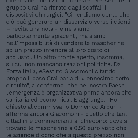
clienti alle condizioni richieste". Nel settore, il
gruppo Crai ha ritirato dagli scaffali i
dispositivi chirurgici: "Ci rendiamo conto che
ciò può generare un disservizio verso i clienti
– recita una nota - e ne siamo
particolarmente spiacenti, ma siamo
nell'impossibilità di vendere le mascherine
ad un prezzo inferiore al loro costo di
acquisto". Un altro fronte aperto, insomma,
su cui non mancano reazioni politiche. Da
Forza Italia, eSestino Giacomoni citando
proprio il caso Crai parla di «"ennesimo corto
circuito", a conferma "che nel nostro Paese
l'emergenza è organizzativa prima ancora che
sanitaria ed economica". E aggiunge: "Ho
chiesto al commissario Domenico Arcuri -
afferma ancora Giacomoni - quello che tanti
cittadini e commercianti si chiedono: dove si
trovano le mascherine a 0.50 euro visto che
le aziende dicono che a questo prezzo non