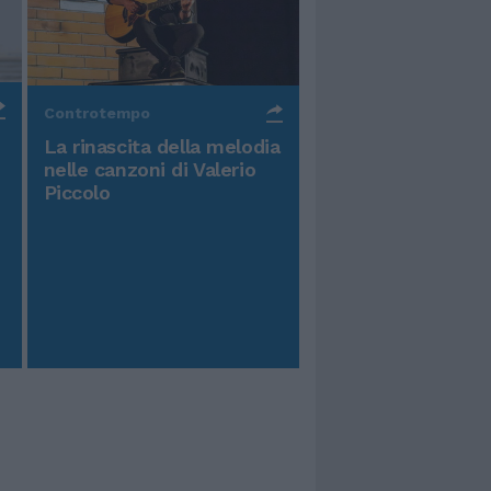
Controtempo
La rinascita della melodia
nelle canzoni di Valerio
Piccolo