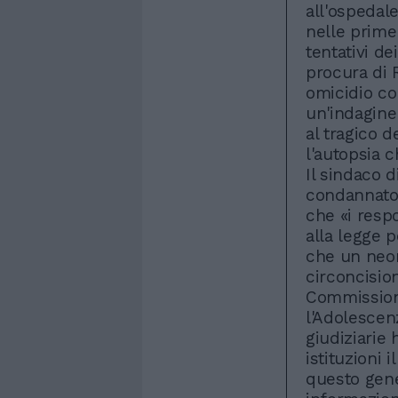
all'ospedal
nelle prime 
tentativi de
procura di 
omicidio co
un'indagine
al tragico d
l'autopsia c
Il sindaco 
condannato 
che «i resp
alla legge p
che un neon
circoncisio
Commissione
l'Adolescenz
giudiziarie 
istituzioni 
questo gene