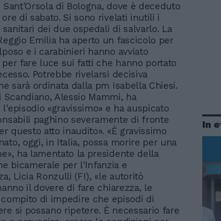
e Sant'Orsola di Bologna, dove è deceduto
ore di sabato. Si sono rivelati inutili i
i sanitari dei due ospedali di salvarlo. La
Reggio Emilia ha aperto un fascicolo per
lposo e i carabinieri hanno avviato
 per fare luce sui fatti che hanno portato
ecesso. Potrebbe rivelarsi decisiva
he sarà ordinata dalla pm Isabella Chiesi.
di Scandiano, Alessio Mammi, ha
l'episodio «gravissimo» e ha auspicato
onsabili paghino severamente di fronte
In 
er questo atto inaudito». «È gravissimo
ato, oggi, in Italia, possa morire per una
ne», ha lamentato la presidente della
 bicamerale per l'Infanzia e
a, Licia Ronzulli (FI), «le autoritò
hanno il dovere di fare chiarezza, le
il compito di impedire che episodi di
re si possano ripetere. È necessario fare