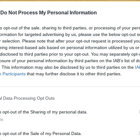
e e prevenire, creare le condizioni per
tegrazione, imponendo dappertutto il
-
Do Not Process My Personal Information
le leggi italiane». “L'ennesima tragica
i sarebbe potuta evitare se si fosse
Le
to opt-out of the sale, sharing to third parties, or processing of your per
'esecuzione di questa pratica all'interno del
da
formation for targeted advertising by us, please use the below opt-out s
itario nazionale”. È questa la posizione
Rudy Giuliani a Come States?
Le
r selection. Please note that after your opt-out request is processed y
Trump, Meloni e la strategia
l professor Aldo Morrone, direttore
eing interest-based ads based on personal information utilized by us or
americana
dell'Istituto Ircss “San Gallicano” di Roma,
disclosed to third parties prior to your opt-out. You may separately opt-
ell'evento drammatico avvenuto a Reggio
losure of your personal information by third parties on the IAB’s list of
o ancora troppi i bambini figli di
. This information may also be disclosed by us to third parties on the
IA
on in regola con il permesso di soggiorno,
Participants
that may further disclose it to other third parties.
e garantita l'assistenza pediatrica di base.
io che ogni bambino possa accedere al
nitario, se vogliamo evitare che possano
l Data Processing Opt Outs
morire. Oggi, in Italia, sono circa 30.000 i
ischio di essere sottoposti a circoncisione
o opt-out of the Sharing of my personal data.
ndestina – aggiunge - La circoncisione
In
talia è consentita, ma solo a carico di chi la
uelle rare istituzioni che la erogano,
o opt-out of the Sale of my Personal Data.
sto ancora proibitivo per molte famiglie