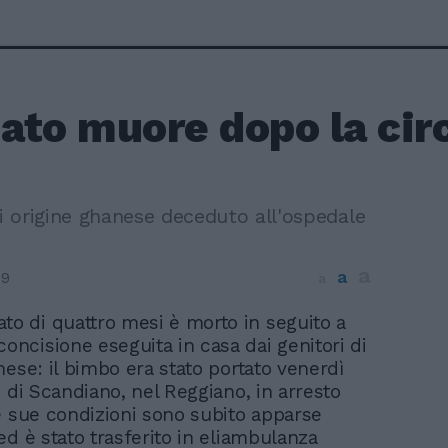
ato muore dopo la cir
di origine ghanese deceduto all'ospedale
a
a
19
a
to di quattro mesi è morto in seguito a
concisione eseguita in casa dai genitori di
nese: il bimbo era stato portato venerdì
e di Scandiano, nel Reggiano, in arresto
e sue condizioni sono subito apparse
ed è stato trasferito in eliambulanza