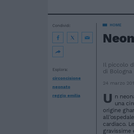
HOME
Condividi:
Neon
Il piccolo 
Esplora:
di Bologna
circoncisione
24 marzo 20
neonato
U
reggio emilia
n neona
una cir
origine gha
all'ospedal
cardiaco. L
gravissime 