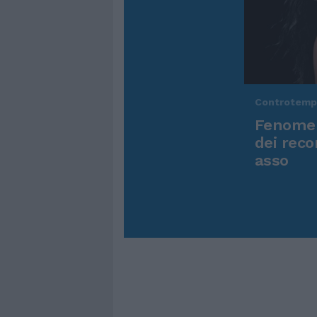
Controtem
Fenomen
dei reco
asso