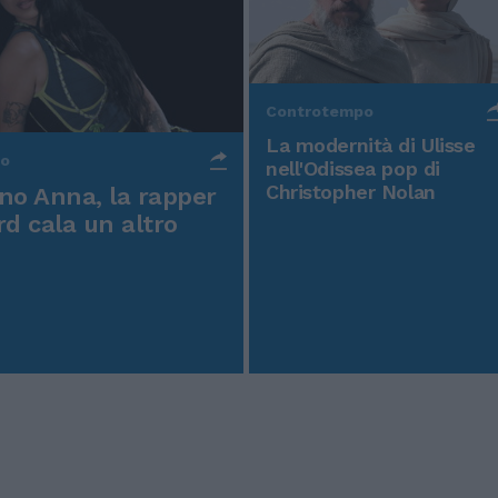
Controtempo
La modernità di Ulisse
po
nell'Odissea pop di
Christopher Nolan
o Anna, la rapper
rd cala un altro