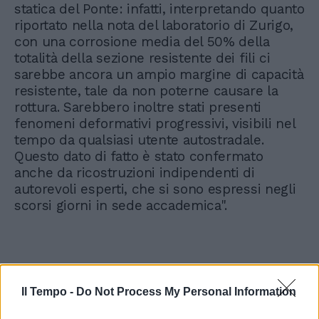
statica del Ponte: infatti, interpretando quanto
riportato nella nota del laboratorio di Zurigo,
con una corrosione media del 50% della
totalità della sezione resistente dei fili ci
sarebbe ancora un ampio margine di capacità
resistente, tale da non poterne causare la
rottura. Sarebbero inoltre stati presenti
fenomeni deformativi progressivi, visibili nel
tempo da qualsiasi utente autostradale.
Questo dato di fatto è stato confermato
anche da ricostruzioni indipendenti di
autorevoli esperti, che si sono espressi negli
scorsi giorni in sede accademica".
Il Tempo -
Do Not Process My Personal Information