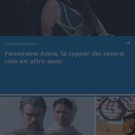
Controtempo
Fenomeno Anna, la rapper dei record
cala un altro asso