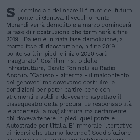
S
i comincia a delineare il futuro del futuro
ponte di Genova. Il vecchio Ponte
Morandi verrà demolito e a marzo comincerà
la fase di ricostruzione che terminerà a fine
2019. "Da ieri è iniziata fase demolizione, a
marzo fase di ricostruzione, a fine 2019 il
ponte sarà in piedi e inizio 2020 sarà
inaugurato". Così il ministro delle
Infrastrutture, Danilo Toninelli su Radio
Anch'io. "Capisco - afferma - il malcontento
dei genovesi ma dovevamo costruire le
condizioni per poter partire bene con
strumenti e soldi e dovevamo aspettare il
dissequestro della procura. Le responsabilità
le accerterà la magistratura ma certamente
chi doveva tenere in piedi quel ponte è
Autostrade per l'Italia. E' immorale il tentativo
di ricorsi che stanno facendo". Soddisfazione
viene espressa anche per l'aggiudicazione