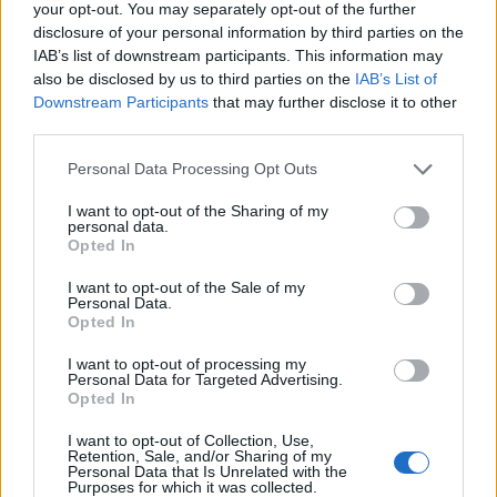
popolo che l'ha persa dimenticando se stesso
your opt-out. You may separately opt-out of the further
in nome di un demagogico “buonismo”, di
disclosure of your personal information by third parties on the
una generica “democrazia”, di slogan come
IAB’s list of downstream participants. This information may
“torniamo umani”. Verrebbe voglia di dire
also be disclosed by us to third parties on the
IAB’s List of
invece: “torniamo alieni”. Cioè diversi dalla
Downstream Participants
that may further disclose it to other
third parties.
mucillagine indistinta che ci assedia,
ritorniamo “barbari”, come è anche il senso di
Personal Data Processing Opt Outs
alienus, ritroviamo una nostra identità
culturale, noi che siamo la nazione che nel
I want to opt-out of the Sharing of my
personal data.
mondo ha un retaggio che nessun'altra
Opted In
possiede, come solo all'estero ci ricordano.
Monumenti e opere d'arte non sono soltanto
I want to opt-out of the Sale of my
Personal Data.
“cose” che attraggono i turisti, ma anche
Opted In
significano altro. Dobbiamo svegliarci da
questo interminabile incubo di una piovosa
I want to opt-out of processing my
Personal Data for Targeted Advertising.
giornata di mezza estate...“L'Italia è mora. Viva
Opted In
l'Italia!” dice il titolo di un nuovo programma
tv. Speriamo solo che non ne esca uno
I want to opt-out of Collection, Use,
Retention, Sale, and/or Sharing of my
zombi, un morto vivente, e che l'Italia sia
Personal Data that Is Unrelated with the
veramente viva...
Purposes for which it was collected.