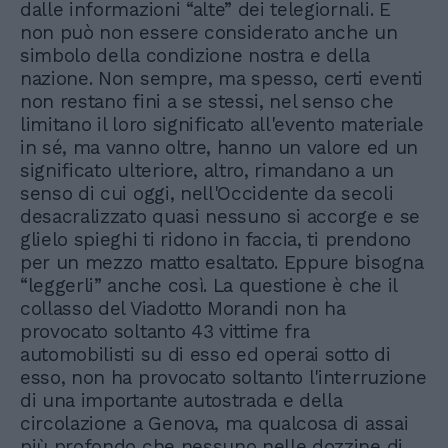
dalle informazioni “alte” dei telegiornali. E
non può non essere considerato anche un
simbolo della condizione nostra e della
nazione. Non sempre, ma spesso, certi eventi
non restano fini a se stessi, nel senso che
limitano il loro significato all'evento materiale
in sé, ma vanno oltre, hanno un valore ed un
significato ulteriore, altro, rimandano a un
senso di cui oggi, nell'Occidente da secoli
desacralizzato quasi nessuno si accorge e se
glielo spieghi ti ridono in faccia, ti prendono
per un mezzo matto esaltato. Eppure bisogna
“leggerli” anche così. La questione è che il
collasso del Viadotto Morandi non ha
provocato soltanto 43 vittime fra
automobilisti su di esso ed operai sotto di
esso, non ha provocato soltanto l'interruzione
di una importante autostrada e della
circolazione a Genova, ma qualcosa di assai
più profondo che nessuno nelle dozzine di