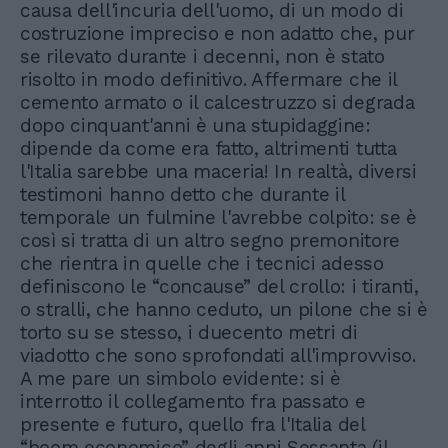
causa dell'incuria dell'uomo, di un modo di
costruzione impreciso e non adatto che, pur
se rilevato durante i decenni, non è stato
risolto in modo definitivo. Affermare che il
cemento armato o il calcestruzzo si degrada
dopo cinquant'anni è una stupidaggine:
dipende da come era fatto, altrimenti tutta
l'Italia sarebbe una maceria! In realtà, diversi
testimoni hanno detto che durante il
temporale un fulmine l'avrebbe colpito: se è
così si tratta di un altro segno premonitore
che rientra in quelle che i tecnici adesso
definiscono le “concause” del crollo: i tiranti,
o stralli, che hanno ceduto, un pilone che si è
torto su se stesso, i duecento metri di
viadotto che sono sprofondati all'improvviso.
A me pare un simbolo evidente: si è
interrotto il collegamento fra passato e
presente e futuro, quello fra l'Italia del
“boom economico” degli anni Sessanta (il