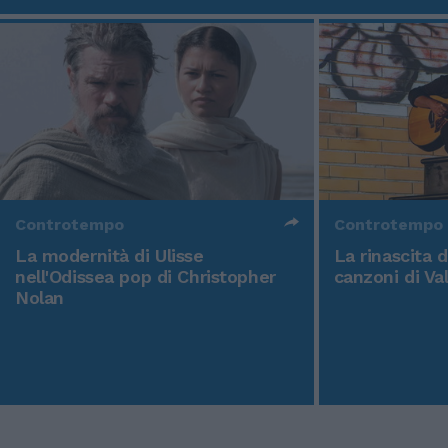
Controtempo
Controtempo
La modernità di Ulisse
La rinascita 
nell'Odissea pop di Christopher
canzoni di Va
Nolan