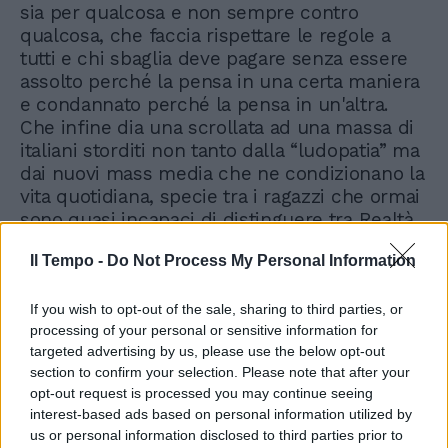
sia per qualcosa e non sempre contro
qualcosa, che faccia rispettare le regole a
tutti e chi sbaglia deve pagare senza essere
assolto perché la pensa in una certa maniera
e condannato perché la pensa in un'altra.
Che infine dia una scrollata ad una massa di
italiani storditi non tanto dalla “ludopatia” ma
dai nuovi mass media che ne condizionano la
vita quotidiana, specie tra i ragazzi che ormai
sono quasi incapaci di distinguere tra Realtà
e Finzione e che da minorenni commettono
Il Tempo -
Do Not Process My Personal Information
reati atroci “per noia” senza rendersi conto
della loro efferatezza. Insomma, si tratta di
un'operazione culturale. Vale a dire
If you wish to opt-out of the sale, sharing to third parties, or
processing of your personal or sensitive information for
ricostruire una cultura che ricolleghi passato
targeted advertising by us, please use the below opt-out
e presente di uuna nazione che preferisce
section to confirm your selection. Please note that after your
rimuovere e condannare invece di accettare
opt-out request is processed you may continue seeing
e capire. Una cultura senza iati, senza
interest-based ads based on personal information utilized by
interruzioni, che ricostruisca l'identità di un
us or personal information disclosed to third parties prior to