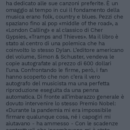
ha dedicato alle sue canzoni preferite. È un
omaggio al tempo in cui il fondamento della
musica erano folk, country e blues. Pezzi che
spaziano fino al pop «middle of the road», a
«London Calling» e al classico di Cher
Gypsies, «Tramps and Thieves». Ma il libro è
stato al centro di una polemica che ha
coinvolto lo stesso Dylan. L’editore americano
del volume, Simon & Schuster, vendeva le
copie autografate al prezzo di 600 dollari
l’una. Confrontando le firme, però, i fan
hanno scoperto che non c’era il vero
autografo del musicista ma una perfetta
riproduzione eseguita da una penna
automatica. Di fronte all’imbarazzo generale è
dovuto intervenire lo stesso Premio Nobel:
«Durante la pandemia mi era impossibile
firmare qualunque cosa, né i capogiri mi
aiutavano - ha ammesso - Con le scadenze