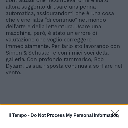
contrattuali che incombevano mi è stato
allora suggerito di usare una penna
automatica, assicurandomi che è una cosa
che viene fatta “di continuo” nel mondo
dell’arte e della letteratura. Usare una
macchina, però, è stato un errore di
valutazione che voglio correggere
immediatamente. Per farlo sto lavorando con
Simon & Schuster e con i miei soci della
galleria. Con profondo rammarico, Bob
Dylan». La sua risposta continua a soffiare nel
vento.
Il Tempo -
Do Not Process My Personal Information