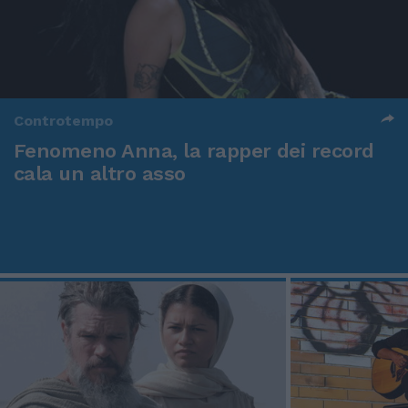
Controtempo
Fenomeno Anna, la rapper dei record
cala un altro asso