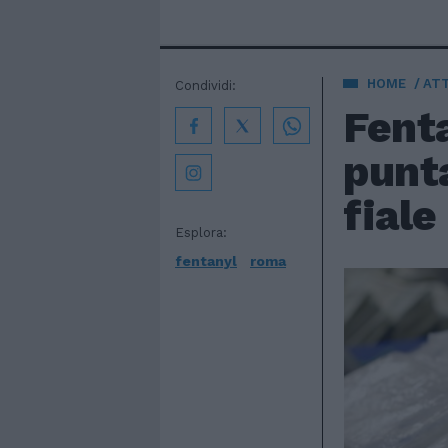
HOME
AT
Condividi:
Fenta
punta
fiale
Esplora:
fentanyl
roma