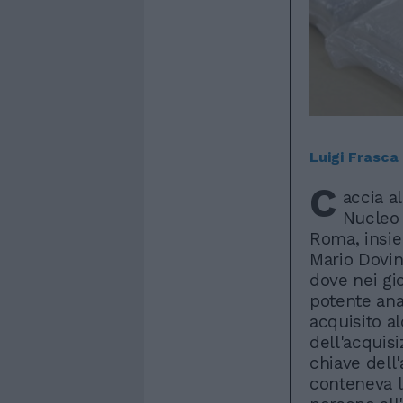
Luigi Frasca
C
accia al
Nucleo 
Roma, insie
Mario Dovino
dove nei gio
potente ana
acquisito al
dell'acquisi
chiave dell
conteneva l