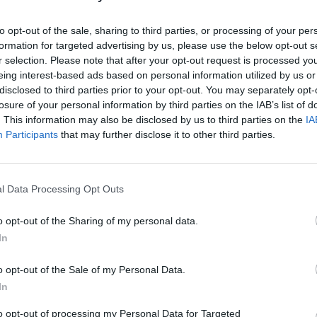
io e del Dipartimento per le politiche
pendenze. Nell'incontro è stata sollevata
to opt-out of the sale, sharing to third parties, or processing of your per
à di rafforzare ulteriormente le procedure
formation for targeted advertising by us, please use the below opt-out s
e gestione dei medicinali ad alto rischio
r selection. Please note that after your opt-out request is processed y
re nuovi episodi analoghi.
eing interest-based ads based on personal information utilized by us or
disclosed to third parties prior to your opt-out. You may separately opt-
losure of your personal information by third parties on the IAB’s list of
. This information may also be disclosed by us to third parties on the
IA
Participants
that may further disclose it to other third parties.
Roma, furto di fentanyl
l Data Processing Opt Outs
all'Ospedale israelitico. Il
governo convoca riunione
o opt-out of the Sharing of my personal data.
e sui social impazzano gli
In
insulti antisemiti
o opt-out of the Sale of my Personal Data.
In
to opt-out of processing my Personal Data for Targeted